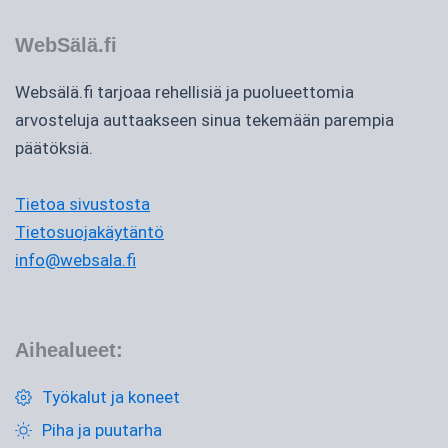
WebSälä.fi
Websälä.fi tarjoaa rehellisiä ja puolueettomia
arvosteluja auttaakseen sinua tekemään parempia
päätöksiä.
Tietoa sivustosta
Tietosuojakäytäntö
info@websala.fi
Aihealueet:
Työkalut ja koneet
Piha ja puutarha