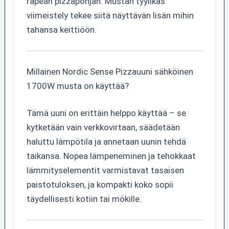
rapean pizzapohjan. Mustan tyylikäs
viimeistely tekee siitä näyttävän lisän mihin
tahansa keittiöön.
Millainen Nordic Sense Pizzauuni sähköinen
1700W musta on käyttää?
Tämä uuni on erittäin helppo käyttää – se
kytketään vain verkkovirtaan, säädetään
haluttu lämpötila ja annetaan uunin tehdä
taikansa. Nopea lämpeneminen ja tehokkaat
lämmityselementit varmistavat tasaisen
paistotuloksen, ja kompakti koko sopii
täydellisesti kotiin tai mökille.