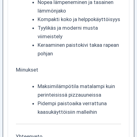
Nopea lämpeneminen ja tasainen
lämmönjako
Kompakti koko ja helppokäyttöisyys
Tyylikäs ja moderni musta
viimeistely
Keraaminen paistokivi takaa rapean
pohjan
Miinukset
Maksimilämpötila matalampi kuin
perinteisissä pizzauuneissa
Pidempi paistoaika verrattuna
kaasukäyttöisiin malleihin
Yhteenveto