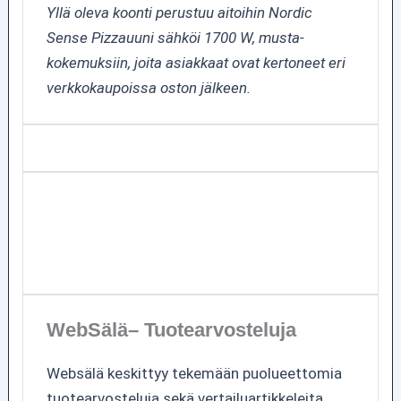
Yllä oleva koonti perustuu aitoihin Nordic
Sense Pizzauuni sähköi 1700 W, musta-
kokemuksiin, joita asiakkaat ovat kertoneet eri
verkkokaupoissa oston jälkeen.
WebSälä– Tuotearvosteluja
Websälä keskittyy tekemään puolueettomia
tuotearvosteluja sekä vertailuartikkeleita.