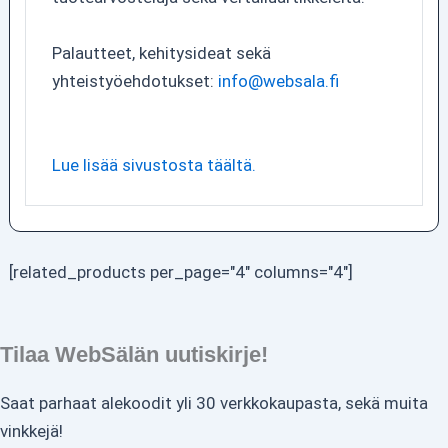
Palautteet, kehitysideat sekä
yhteistyöehdotukset:
info@websala.fi
Lue lisää sivustosta täältä.
[related_products per_page="4" columns="4"]
Tilaa WebSälän uutiskirje!
Saat parhaat alekoodit yli 30 verkkokaupasta, sekä muita
vinkkejä!