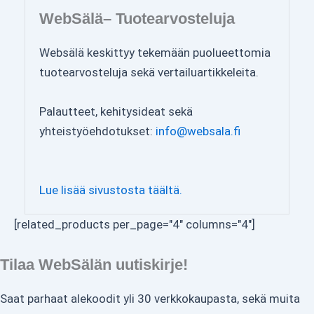
WebSälä– Tuotearvosteluja
Websälä keskittyy tekemään puolueettomia
tuotearvosteluja sekä vertailuartikkeleita.
Palautteet, kehitysideat sekä
yhteistyöehdotukset:
info@websala.fi
Lue lisää sivustosta täältä.
[related_products per_page="4" columns="4"]
Tilaa WebSälän uutiskirje!
Saat parhaat alekoodit yli 30 verkkokaupasta, sekä muita