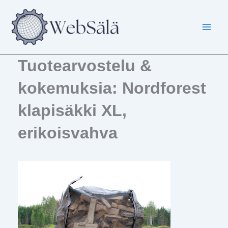
Siirry
sisältöön
Tuotearvostelu &
kokemuksia: Nordforest
klapisäkki XL,
erikoisvahva