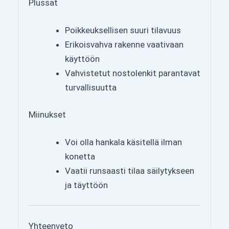
Plussat
Poikkeuksellisen suuri tilavuus
Erikoisvahva rakenne vaativaan
käyttöön
Vahvistetut nostolenkit parantavat
turvallisuutta
Miinukset
Voi olla hankala käsitellä ilman
konetta
Vaatii runsaasti tilaa säilytykseen
ja täyttöön
Yhteenveto