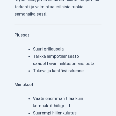
tarkasti ja valmistaa erilaisia ruokia
samanaikaisesti.
Plussat
Suuri grillausala
Tarkka lämpötilansäätö
säädettävän hiilitason ansiosta
Tukeva ja kestävä rakenne
Miinukset
Vaatii enemmän tilaa kuin
kompaktit hiiligrillit
Suurempi hiilenkulutus