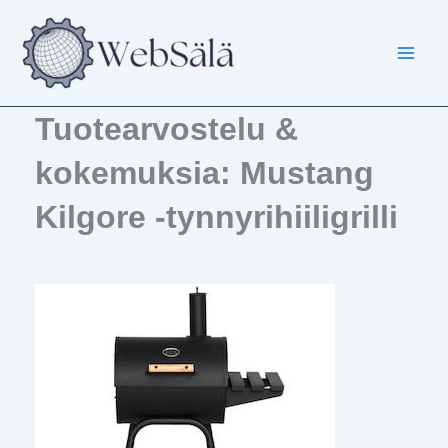
Siirry
sisältöön
Tuotearvostelu &
kokemuksia: Mustang
Kilgore -tynnyrihiiligrilli