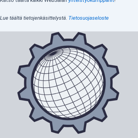
Katso täältä kaikki WebSälän
yhteistyökumppanit
!
Lue täältä tietojenkäsittelystä.
Tietosuojaseloste