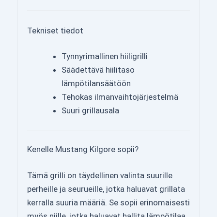
Tekniset tiedot
Tynnyrimallinen hiiligrilli
Säädettävä hiilitaso
lämpötilansäätöön
Tehokas ilmanvaihtojärjestelmä
Suuri grillausala
Kenelle Mustang Kilgore sopii?
Tämä grilli on täydellinen valinta suurille
perheille ja seurueille, jotka haluavat grillata
kerralla suuria määriä. Se sopii erinomaisesti
myös niille, jotka haluavat hallita lämpötilaa