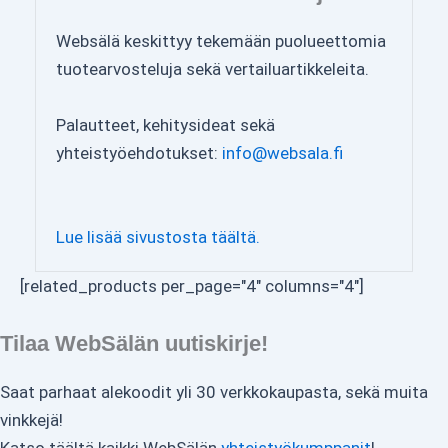
Websälä keskittyy tekemään puolueettomia
tuotearvosteluja sekä vertailuartikkeleita.
Palautteet, kehitysideat sekä
yhteistyöehdotukset:
info@websala.fi
Lue lisää sivustosta täältä.
[related_products per_page="4" columns="4"]
Tilaa WebSälän uutiskirje!
Saat parhaat alekoodit yli 30 verkkokaupasta, sekä muita
vinkkejä!