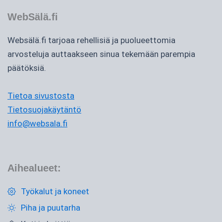
WebSälä.fi
Websälä.fi tarjoaa rehellisiä ja puolueettomia
arvosteluja auttaakseen sinua tekemään parempia
päätöksiä.
Tietoa sivustosta
Tietosuojakäytäntö
info@websala.fi
Aihealueet:
Työkalut ja koneet
Piha ja puutarha