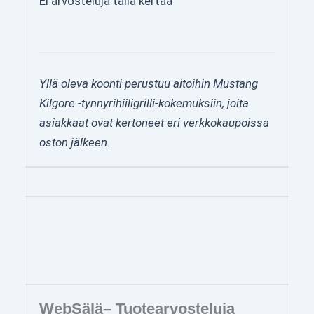
Ei arvosteluja tällä kertaa
Yllä oleva koonti perustuu aitoihin Mustang
Kilgore -tynnyrihiiligrilli-kokemuksiin, joita
asiakkaat ovat kertoneet eri verkkokaupoissa
oston jälkeen.
WebSälä– Tuotearvosteluja