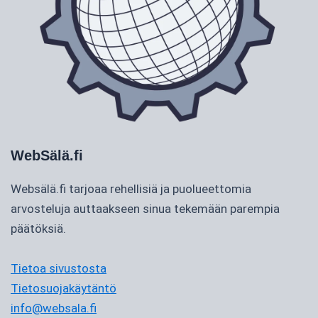
WebSälä.fi
Websälä.fi tarjoaa rehellisiä ja puolueettomia
arvosteluja auttaakseen sinua tekemään parempia
päätöksiä.
Tietoa sivustosta
Tietosuojakäytäntö
info@websala.fi