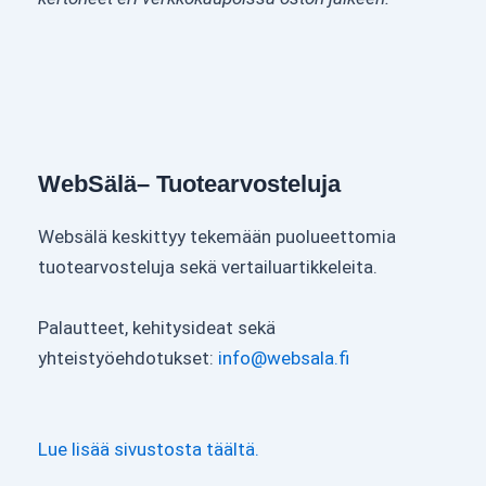
WebSälä– Tuotearvosteluja
Websälä keskittyy tekemään puolueettomia
tuotearvosteluja sekä vertailuartikkeleita.
Palautteet, kehitysideat sekä
yhteistyöehdotukset:
info@websala.fi
Lue lisää sivustosta täältä.