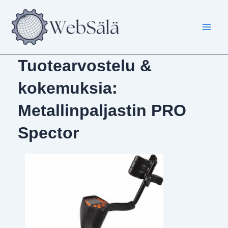
Siirry
sisältöön
Tuotearvostelu &
kokemuksia:
Metallinpaljastin PRO
Spector