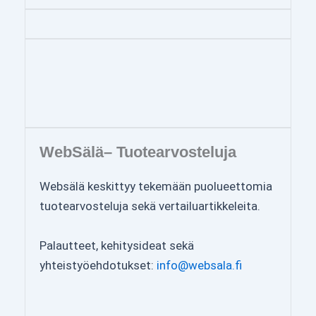
WebSälä– Tuotearvosteluja
Websälä keskittyy tekemään puolueettomia
tuotearvosteluja sekä vertailuartikkeleita.
Palautteet, kehitysideat sekä
yhteistyöehdotukset:
info@websala.fi