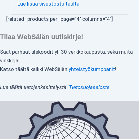
Lue lisää sivustosta täältä.
[related_products per_page="4" columns="4"]
Tilaa WebSälän uutiskirje!
Saat parhaat alekoodit yli 30 verkkokaupasta, sekä muita
vinkkejä!
Katso täältä kaikki WebSälän
yhteistyökumppanit
!
Lue täältä tietojenkäsittelystä.
Tietosuojaseloste