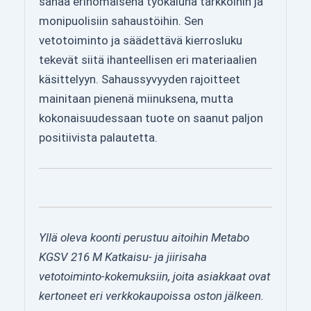
sahaa erinomaisena työkaluna tarkkoihin ja
monipuolisiin sahaustöihin. Sen
vetotoiminto ja säädettävä kierrosluku
tekevät siitä ihanteellisen eri materiaalien
käsittelyyn. Sahaussyvyyden rajoitteet
mainitaan pienenä miinuksena, mutta
kokonaisuudessaan tuote on saanut paljon
positiivista palautetta.
Yllä oleva koonti perustuu aitoihin Metabo
KGSV 216 M Katkaisu- ja jiirisaha
vetotoiminto-kokemuksiin, joita asiakkaat ovat
kertoneet eri verkkokaupoissa oston jälkeen.