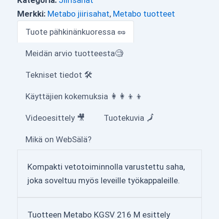
Merkki:
Metabo jiirisahat
,
Metabo tuotteet
Tuote pähkinänkuoressa 🥜
Meidän arvio tuotteesta🧐
Tekniset tiedot 🛠
Käyttäjien kokemuksia 👩‍👩‍👦‍👦
Videoesittely 🎥
Tuotekuvia 🗾
Mikä on WebSälä?
Kompakti vetotoiminnolla varustettu saha,
joka soveltuu myös leveille työkappaleille.
Tuotteen Metabo KGSV 216 M esittely