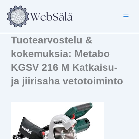
Siirry
sisältöön
Tuotearvostelu &
kokemuksia: Metabo
KGSV 216 M Katkaisu-
ja jiirisaha vetotoiminto