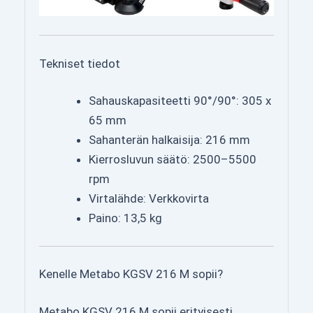
Tekniset tiedot
Sahauskapasiteetti 90°/90°: 305 x
65 mm
Sahanterän halkaisija: 216 mm
Kierrosluvun säätö: 2500–5500
rpm
Virtalähde: Verkkovirta
Paino: 13,5 kg
Kenelle Metabo KGSV 216 M sopii?
Metabo KGSV 216 M sopii erityisesti