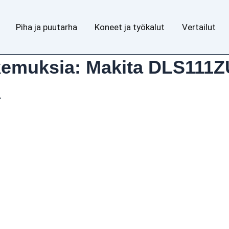
Piha ja puutarha
Koneet ja työkalut
Vertailut
kemuksia: Makita DLS111ZU
a