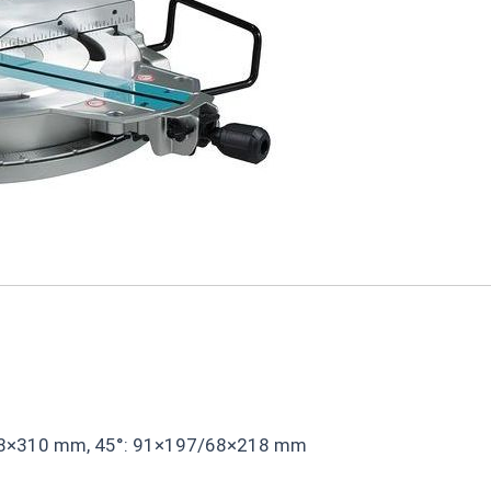
/68×310 mm, 45°: 91×197/68×218 mm