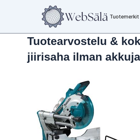
Siirry
sisältöön
Tuotemerkit
Tuotearvostelu & ko
jiirisaha ilman akkuj