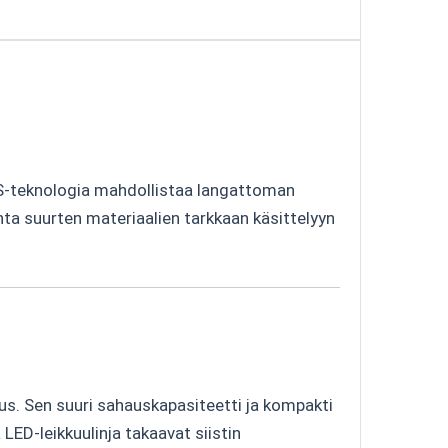
WS-teknologia mahdollistaa langattoman
nta suurten materiaalien tarkkaan käsittelyyn
us. Sen suuri sahauskapasiteetti ja kompakti
ED-leikkuulinja takaavat siistin