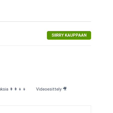
SIIRRY KAUPPAAN
sia 👩‍👩‍👦‍👦
Videoesittely 🎥