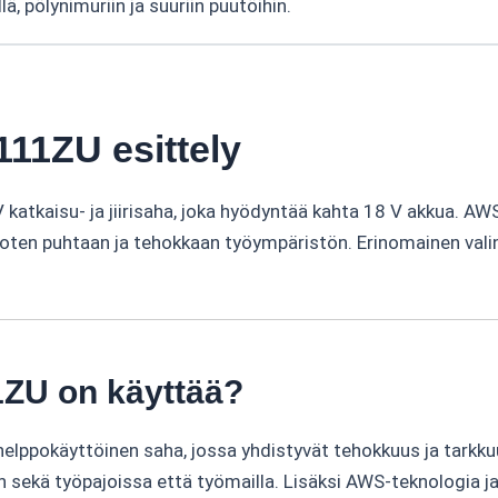
, pölynimuriin ja suuriin puutöihin.
11ZU esittely
katkaisu- ja jiirisaha, joka hyödyntää kahta 18 V akkua. A
rjoten puhtaan ja tehokkaan työympäristön. Erinomainen vali
1ZU on käyttää?
elppokäyttöinen saha, jossa yhdistyvät tehokkuus ja tarkku
sekä työpajoissa että työmailla. Lisäksi AWS-teknologia ja L