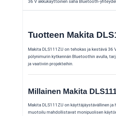
36 V akkukäyttöinen saha Bluetooth-yhteydellä
Tuotteen Makita DLS1
Makita DLS111ZU on tehokas ja kestävä 36 V 
pölynimurin kytkennän Bluetoothin avulla, ta
ja vaativiin projekteihin.
Millainen Makita DLS11
Makita DLS111ZU on käyttäjäystävällinen ja h
muotoilu mahdollistavat monipuolisen käytön 