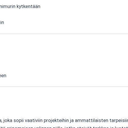
nimurin kytkentään
in
seen
oka sopii vaativiin projekteihin ja ammattilaisten tarpeisii