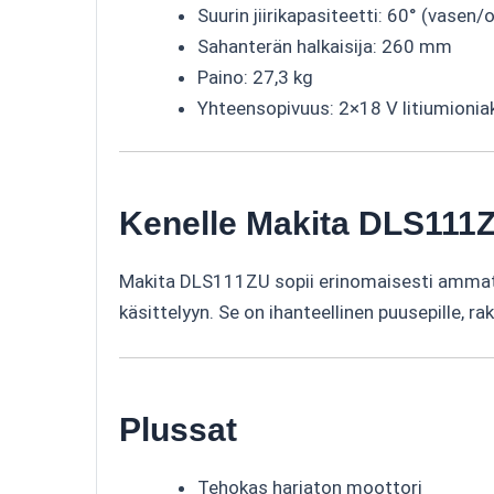
Suurin jiirikapasiteetti: 60° (vasen/
Sahanterän halkaisija: 260 mm
Paino: 27,3 kg
Yhteensopivuus: 2×18 V litiumionia
Kenelle Makita DLS111Z
Makita DLS111ZU sopii erinomaisesti ammattila
käsittelyyn. Se on ihanteellinen puusepille, ra
Plussat
Tehokas harjaton moottori