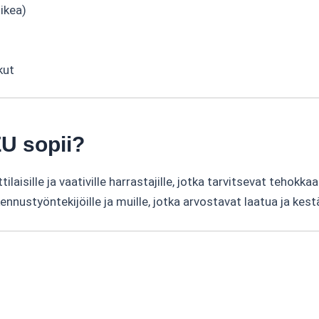
oikea)
kut
U sopii?
isille ja vaativille harrastajille, jotka tarvitsevat tehokka
kennustyöntekijöille ja muille, jotka arvostavat laatua ja kest