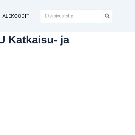
Hae:
ALEKOODIT
 Katkaisu- ja