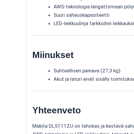
AWS-teknologia langattomaan pöly
Suuri sahauskapasiteetti
LED-leikkuulinja tarkkoihin leikkauksi
Miinukset
Suhteellisen painava (27,3 kg)
Akut ja laturi eivät sisälly toimituk
Yhteenveto
Makita DLS111ZU on tehokas ja kestävä saha, j