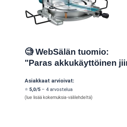
🧐 WebSälän tuomio:
"Paras akkukäyttöinen jii
Asiakkaat arvioivat:
⭐
5,0/5
– 4 arvostelua
(lue lisää kokemuksia-välilehdeltä)