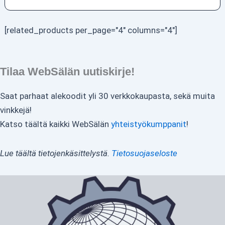
[related_products per_page="4" columns="4"]
Tilaa WebSälän uutiskirje!
Saat parhaat alekoodit yli 30 verkkokaupasta, sekä muita
vinkkejä!
Katso täältä kaikki WebSälän
yhteistyökumppanit
!
Lue täältä tietojenkäsittelystä.
Tietosuojaseloste