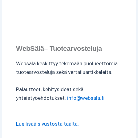
WebSälä– Tuotearvosteluja
Websälä keskittyy tekemään puolueettomia
tuotearvosteluja sekä vertailuartikkeleita.
Palautteet, kehitysideat sekä
yhteistyöehdotukset:
info@websala.fi
Lue lisää sivustosta täältä.