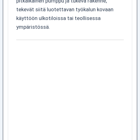
pitkäikäinen pumppu ja tukeva rakenne,
tekevät siitä luotettavan työkalun kovaan
käyttöön ulkotiloissa tai teollisessa
ympäristössä.