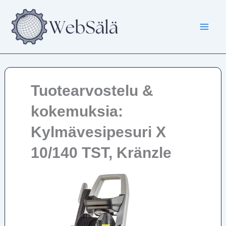
Siirry
sisältöön
Tuotearvostelu &
kokemuksia:
Kylmävesipesuri X
10/140 TST, Kränzle