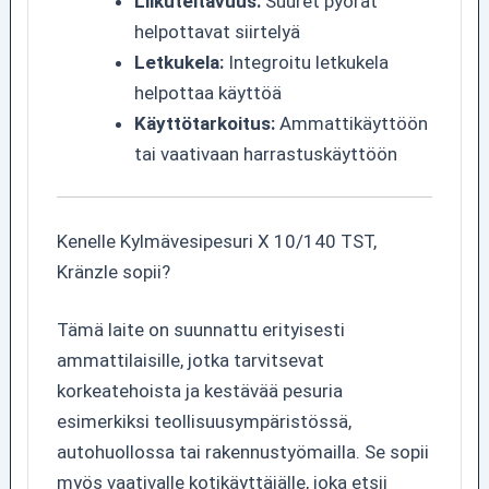
Liikuteltavuus:
Suuret pyörät
helpottavat siirtelyä
Letkukela:
Integroitu letkukela
helpottaa käyttöä
Käyttötarkoitus:
Ammattikäyttöön
tai vaativaan harrastuskäyttöön
Kenelle Kylmävesipesuri X 10/140 TST,
Kränzle sopii?
Tämä laite on suunnattu erityisesti
ammattilaisille, jotka tarvitsevat
korkeatehoista ja kestävää pesuria
esimerkiksi teollisuusympäristössä,
autohuollossa tai rakennustyömailla. Se sopii
myös vaativalle kotikäyttäjälle, joka etsii