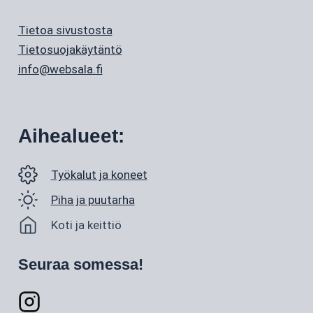
Tietoa sivustosta
Tietosuojakäytäntö
info@websala.fi
Aihealueet:
Työkalut ja koneet
Piha ja puutarha
Koti ja keittiö
Seuraa somessa!