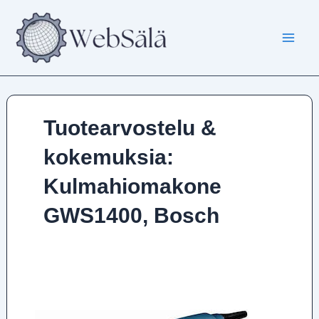
Siirry
sisältöön
Tuotearvostelu &
kokemuksia:
Kulmahiomakone
GWS1400, Bosch