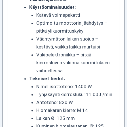
Käyttöominaisuudet:
Kätevä voimapaketti
Optimoitu moottorin jäähdytys –
pitkä ylikuormituskyky
Vääntymätön laikan suojus –
kestävä, vaikka laikka murtuisi
Vakioelektroniikka – pitää
kierrosluvun vakiona kuormituksen
vaihdellessa
Tekniset tiedot:
Nimellisottoteho: 1400 W
Tyhjäkäyntikierrosluku: 11 000 /min
Antoteho: 820 W
Hiomakaran kierre: M 14
Laikan Ø: 125 mm
Kuminen hiomalautanen, Ø: 125