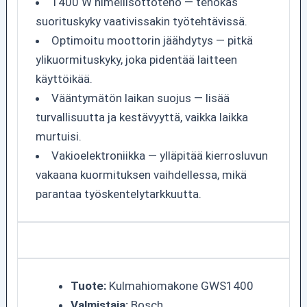
1400 W nimellisottoteho — tehokas
suorituskyky vaativissakin työtehtävissä.
Optimoitu moottorin jäähdytys — pitkä
ylikuormituskyky, joka pidentää laitteen
käyttöikää.
Vääntymätön laikan suojus — lisää
turvallisuutta ja kestävyyttä, vaikka laikka
murtuisi.
Vakioelektroniikka — ylläpitää kierrosluvun
vakaana kuormituksen vaihdellessa, mikä
parantaa työskentelytarkkuutta.
Tuote:
Kulmahiomakone GWS1400
Valmistaja:
Bosch