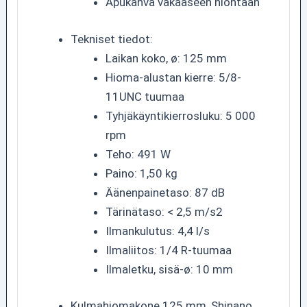
Apukahva vakaaseen hiontaan
Tekniset tiedot:
Laikan koko, ø: 125 mm
Hioma-alustan kierre: 5/8-
11UNC tuumaa
Tyhjäkäyntikierrosluku: 5 000
rpm
Teho: 491 W
Paino: 1,50 kg
Äänenpainetaso: 87 dB
Tärinätaso: < 2,5 m/s2
Ilmankulutus: 4,4 l/s
Ilmaliitos: 1/4 R-tuumaa
Ilmaletku, sisä-ø: 10 mm
Kulmahiomakone 125 mm, Shinano