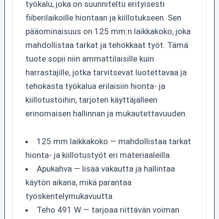
työkalu, joka on suunniteltu erityisesti
fiiberilaikoille hiontaan ja kiillotukseen. Sen
pääominaisuus on 125 mm:n laikkakoko, joka
mahdollistaa tarkat ja tehokkaat työt. Tämä
tuote sopii niin ammattilaisille kuin
harrastajille, jotka tarvitsevat luotettavaa ja
tehokasta työkalua erilaisiin hionta- ja
kiillotustöihin, tarjoten käyttäjälleen
erinomaisen hallinnan ja mukautettavuuden.
125 mm laikkakoko — mahdollistaa tarkat
hionta- ja kiillotustyöt eri materiaaleilla.
Apukahva — lisää vakautta ja hallintaa
käytön aikana, mikä parantaa
työskentelymukavuutta.
Teho 491 W — tarjoaa riittävän voiman