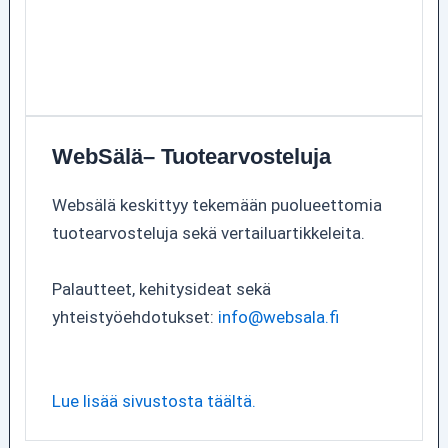
WebSälä– Tuotearvosteluja
Websälä keskittyy tekemään puolueettomia
tuotearvosteluja sekä vertailuartikkeleita.
Palautteet, kehitysideat sekä
yhteistyöehdotukset:
info@websala.fi
Lue lisää sivustosta täältä.