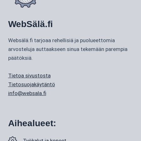
WebSälä.fi
Websälä.fi tarjoaa rehellisiä ja puolueettomia
arvosteluja auttaakseen sinua tekemään parempia
päätöksiä.
Tietoa sivustosta
Tietosuojakäytäntö
info@websala.fi
Aihealueet:
Työkalut ja koneet