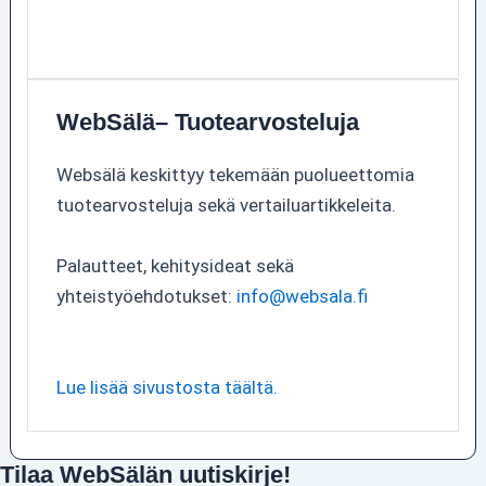
WebSälä– Tuotearvosteluja
Websälä keskittyy tekemään puolueettomia
tuotearvosteluja sekä vertailuartikkeleita.
Palautteet, kehitysideat sekä
yhteistyöehdotukset:
info@websala.fi
Lue lisää sivustosta täältä.
Tilaa WebSälän uutiskirje!