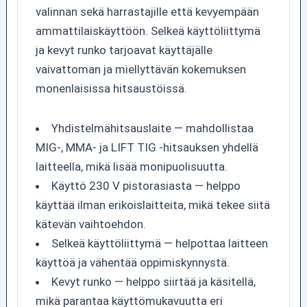
valinnan sekä harrastajille että kevyempään
ammattilaiskäyttöön. Selkeä käyttöliittymä
ja kevyt runko tarjoavat käyttäjälle
vaivattoman ja miellyttävän kokemuksen
monenlaisissa hitsaustöissä.
Yhdistelmähitsauslaite — mahdollistaa
MIG-, MMA- ja LIFT TIG -hitsauksen yhdellä
laitteella, mikä lisää monipuolisuutta.
Käyttö 230 V pistorasiasta — helppo
käyttää ilman erikoislaitteita, mikä tekee siitä
kätevän vaihtoehdon.
Selkeä käyttöliittymä — helpottaa laitteen
käyttöä ja vähentää oppimiskynnystä.
Kevyt runko — helppo siirtää ja käsitellä,
mikä parantaa käyttömukavuutta eri