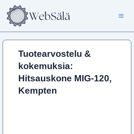
Siirry
sisältöön
Tuotearvostelu &
kokemuksia:
Hitsauskone MIG-120,
Kempten