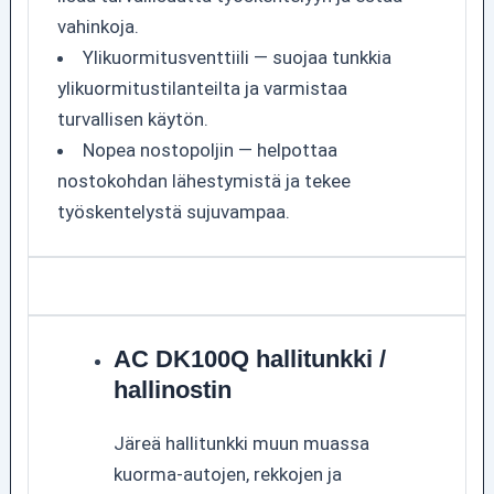
vahinkoja.
Ylikuormitusventtiili — suojaa tunkkia
ylikuormitustilanteilta ja varmistaa
turvallisen käytön.
Nopea nostopoljin — helpottaa
nostokohdan lähestymistä ja tekee
työskentelystä sujuvampaa.
AC DK100Q hallitunkki /
hallinostin
Järeä hallitunkki muun muassa
kuorma-autojen, rekkojen ja