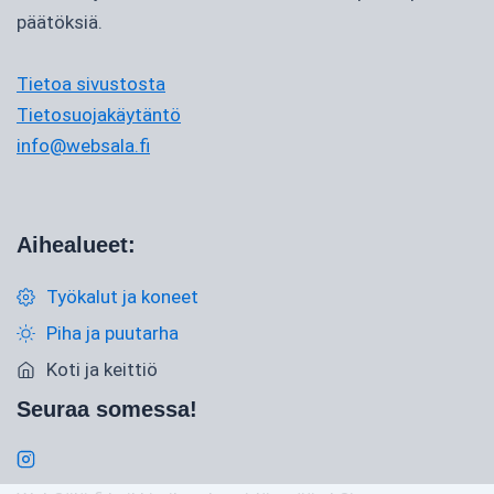
päätöksiä.
Tietoa sivustosta
Tietosuojakäytäntö
info@websala.fi
Aihealueet:
Työkalut ja koneet
Piha ja puutarha
Koti ja keittiö
Seuraa somessa!