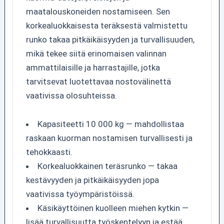
maatalouskoneiden nostamiseen. Sen
korkealuokkaisesta teräksestä valmistettu
runko takaa pitkäikäisyyden ja turvallisuuden,
mikä tekee siitä erinomaisen valinnan
ammattilaisille ja harrastajille, jotka
tarvitsevat luotettavaa nostovälinettä
vaativissa olosuhteissa.
Kapasiteetti 10 000 kg — mahdollistaa
raskaan kuorman nostamisen turvallisesti ja
tehokkaasti.
Korkealuokkainen teräsrunko — takaa
kestävyyden ja pitkäikäisyyden jopa
vaativissa työympäristöissä.
Käsikäyttöinen kuolleen miehen kytkin —
lisää turvallisuutta työskentelyyn ja estää