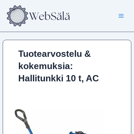
Siirry
sisältöön
Tuotearvostelu &
kokemuksia:
Hallitunkki 10 t, AC