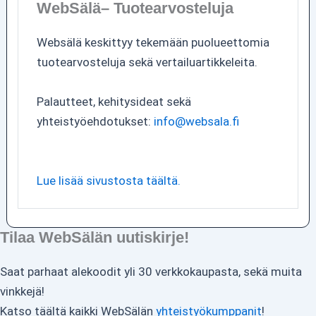
WebSälä– Tuotearvosteluja
Websälä keskittyy tekemään puolueettomia
tuotearvosteluja sekä vertailuartikkeleita.
Palautteet, kehitysideat sekä
yhteistyöehdotukset:
info@websala.fi
Lue lisää sivustosta täältä.
Tilaa WebSälän uutiskirje!
Saat parhaat alekoodit yli 30 verkkokaupasta, sekä muita
vinkkejä!
Katso täältä kaikki WebSälän
yhteistyökumppanit
!