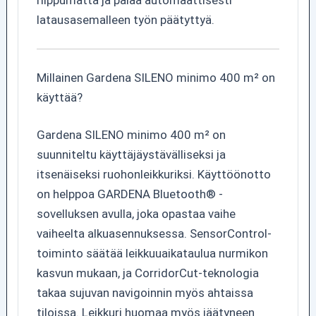
riippumatta ja palaa automaattisesti
latausasemalleen työn päätyttyä.
Millainen Gardena SILENO minimo 400 m² on
käyttää?
Gardena SILENO minimo 400 m² on
suunniteltu käyttäjäystävälliseksi ja
itsenäiseksi ruohonleikkuriksi. Käyttöönotto
on helppoa GARDENA Bluetooth® -
sovelluksen avulla, joka opastaa vaihe
vaiheelta alkuasennuksessa. SensorControl-
toiminto säätää leikkuuaikataulua nurmikon
kasvun mukaan, ja CorridorCut-teknologia
takaa sujuvan navigoinnin myös ahtaissa
tiloissa. Leikkuri huomaa myös jäätyneen