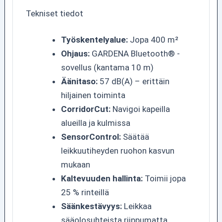
Tekniset tiedot
Työskentelyalue:
Jopa 400 m²
Ohjaus:
GARDENA Bluetooth® -
sovellus (kantama 10 m)
Äänitaso:
57 dB(A) – erittäin
hiljainen toiminta
CorridorCut:
Navigoi kapeilla
alueilla ja kulmissa
SensorControl:
Säätää
leikkuutiheyden ruohon kasvun
mukaan
Kaltevuuden hallinta:
Toimii jopa
25 % rinteillä
Säänkestävyys:
Leikkaa
sääolosuhteista riippumatta