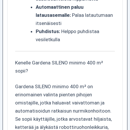
Automaattinen paluu
latausasemalle:
Palaa latautumaan
itsenäisesti
Puhdistus:
Helppo puhdistaa
vesiletkulla
Kenelle Gardena SILENO minimo 400 m²
sopii?
Gardena SILENO minimo 400 m² on
erinomainen valinta pienten pihojen
omistajille, jotka haluavat vaivattoman ja
automatisoidun ratkaisun nurmikonhoitoon.
Se sopii käyttäjille, jotka arvostavat hiljaista,
ketterää ja älykästä robottiruohonleikkuria,