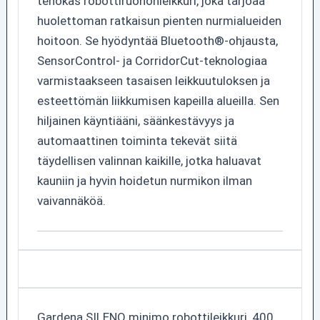
tehokas robottiruohonleikkuri, joka tarjoaa
huolettoman ratkaisun pienten nurmialueiden
hoitoon. Se hyödyntää Bluetooth®-ohjausta,
SensorControl- ja CorridorCut-teknologiaa
varmistaakseen tasaisen leikkuutuloksen ja
esteettömän liikkumisen kapeilla alueilla. Sen
hiljainen käyntiääni, säänkestävyys ja
automaattinen toiminta tekevät siitä
täydellisen valinnan kaikille, jotka haluavat
kauniin ja hyvin hoidetun nurmikon ilman
vaivannäköä.
Gardena SILENO minimo robottileikkuri, 400