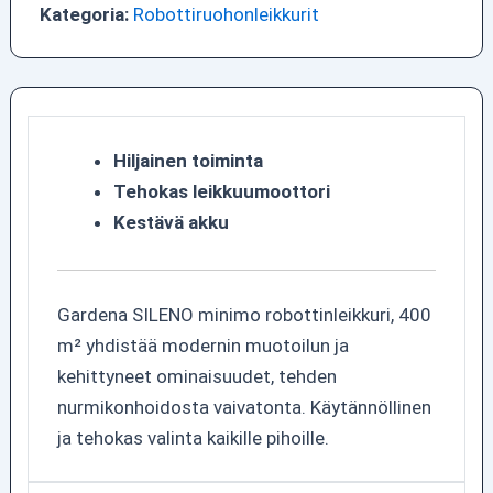
Kategoria:
Robottiruohonleikkurit
Hiljainen toiminta
Tehokas leikkuumoottori
Kestävä akku
Gardena SILENO minimo robottinleikkuri, 400
m² yhdistää modernin muotoilun ja
kehittyneet ominaisuudet, tehden
nurmikonhoidosta vaivatonta. Käytännöllinen
ja tehokas valinta kaikille pihoille.