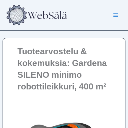
Siirry
sisältöön
Tuotearvostelu &
kokemuksia: Gardena
SILENO minimo
robottileikkuri, 400 m²