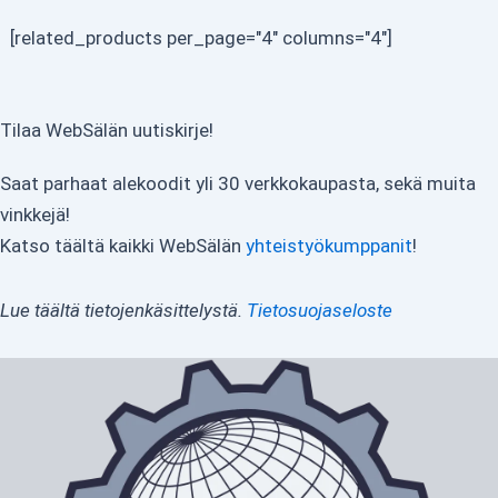
[related_products per_page="4" columns="4"]
Tilaa WebSälän uutiskirje!
Saat parhaat alekoodit yli 30 verkkokaupasta, sekä muita
vinkkejä!
Katso täältä kaikki WebSälän
yhteistyökumppanit
!
Lue täältä tietojenkäsittelystä.
Tietosuojaseloste