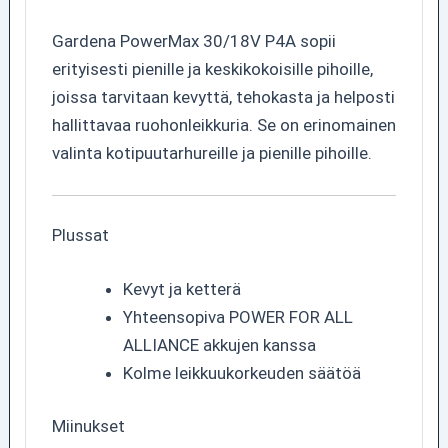
Gardena PowerMax 30/18V P4A sopii
erityisesti pienille ja keskikokoisille pihoille,
joissa tarvitaan kevyttä, tehokasta ja helposti
hallittavaa ruohonleikkuria. Se on erinomainen
valinta kotipuutarhureille ja pienille pihoille.
Plussat
Kevyt ja ketterä
Yhteensopiva POWER FOR ALL
ALLIANCE akkujen kanssa
Kolme leikkuukorkeuden säätöä
Miinukset