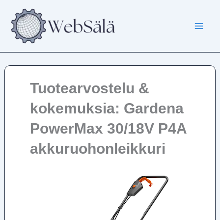
Siirry
sisältöön
Tuotearvostelu &
kokemuksia: Gardena
PowerMax 30/18V P4A
akkuruohonleikkuri