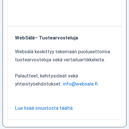
WebSälä– Tuotearvosteluja
Websälä keskittyy tekemään puolueettomia
tuotearvosteluja sekä vertailuartikkeleita.
Palautteet, kehitysideat sekä
yhteistyöehdotukset:
info@websala.fi
Lue lisää sivustosta täältä.