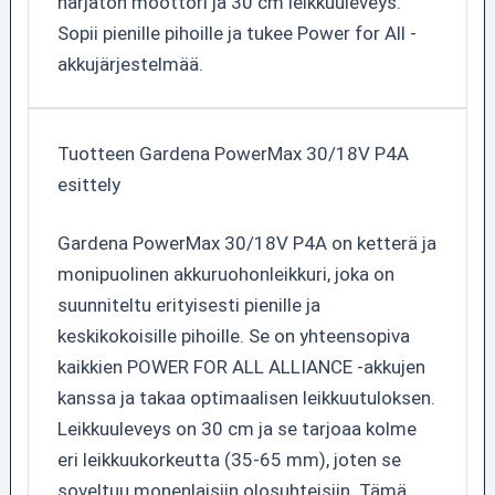
harjaton moottori ja 30 cm leikkuuleveys.
Sopii pienille pihoille ja tukee Power for All -
akkujärjestelmää.
Tuotteen Gardena PowerMax 30/18V P4A
esittely
Gardena PowerMax 30/18V P4A on ketterä ja
monipuolinen akkuruohonleikkuri, joka on
suunniteltu erityisesti pienille ja
keskikokoisille pihoille. Se on yhteensopiva
kaikkien POWER FOR ALL ALLIANCE -akkujen
kanssa ja takaa optimaalisen leikkuutuloksen.
Leikkuuleveys on 30 cm ja se tarjoaa kolme
eri leikkuukorkeutta (35-65 mm), joten se
soveltuu monenlaisiin olosuhteisiin. Tämä