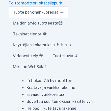
Polttomoottori oksasilppurit
Tuote pähkinänkuoressa 🥜
Meidän arvio tuotteesta🧐
Tekniset tiedot 🛠
Käyttäjien kokemuksia 👩‍👩‍👦‍👦
Videoesittely 🎥
Tuotekuvia 🗾
Mikä on WebSälä?
Tehokas 7,5 hv moottori
Kestävä ja vankka rakenne
Ei vaadi verkkovirtaa
Soveltuu suurten oksien käsittelyyn
Helppo liikuteltava rakenne