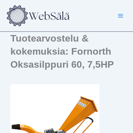
Siirry
sisältöön
Tuotearvostelu &
kokemuksia: Fornorth
Oksasilppuri 60, 7,5HP