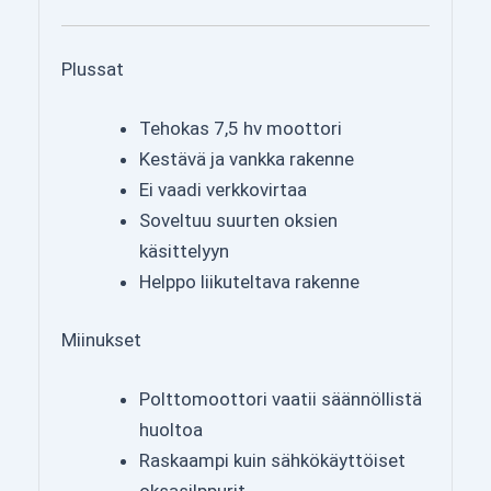
Plussat
Tehokas 7,5 hv moottori
Kestävä ja vankka rakenne
Ei vaadi verkkovirtaa
Soveltuu suurten oksien
käsittelyyn
Helppo liikuteltava rakenne
Miinukset
Polttomoottori vaatii säännöllistä
huoltoa
Raskaampi kuin sähkökäyttöiset
oksasilppurit