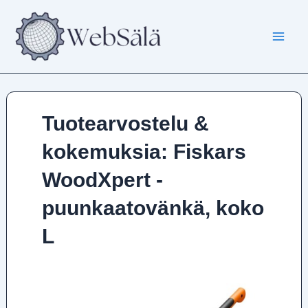
Siirry
sisältöön
Tuotearvostelu &
kokemuksia: Fiskars
WoodXpert -
puunkaatovänkä, koko
L