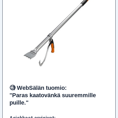
🧐 WebSälän tuomio:
"Paras kaatovänkä suuremmille
puille."
Asiakkaat arvioivat: