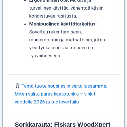
Ergonominen ote:
Mukava ja
turvallinen käyttää, vähentää käsiin
kohdistuvaa rasitusta.
Monipuolinen käyttötarkoitus:
Soveltuu rakentamiseen,
maisemointiin ja metsätöihin, joten
yksi työkalu riittää moneen eri
työvaiheeseen.
🏆
Tämä tuote nousi esiin vertailussamme:
Miten valita paras kaatotunkki – vinkit
vuodelle 2026 ja tuotevertailu
Sorkkarauta: Fiskars WoodXpert