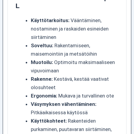
L
Käyttötarkoitus:
Vääntäminen,
nostaminen ja raskaiden esineiden
siirtäminen
Soveltuu:
Rakentamiseen,
maisemointiin ja metsätöihin
Muotoilu:
Optimoitu maksimaaliseen
vipuvoimaan
Rakenne:
Kestävä, kestää vaativat
olosuhteet
Ergonomia:
Mukava ja turvallinen ote
Väsymyksen vähentäminen:
Pitkäaikaisessa käytössä
Käyttökohteet:
Rakenteiden
purkaminen, puutavaran siirtäminen,