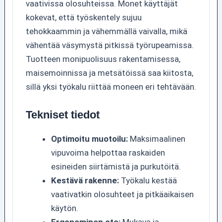
vaativissa olosuhteissa. Monet käyttäjät
kokevat, että työskentely sujuu
tehokkaammin ja vähemmällä vaivalla, mikä
vähentää väsymystä pitkissä työrupeamissa.
Tuotteen monipuolisuus rakentamisessa,
maisemoinnissa ja metsätöissä saa kiitosta,
sillä yksi työkalu riittää moneen eri tehtävään.
Tekniset tiedot
Optimoitu muotoilu:
Maksimaalinen
vipuvoima helpottaa raskaiden
esineiden siirtämistä ja purkutöitä.
Kestävä rakenne:
Työkalu kestää
vaativatkin olosuhteet ja pitkäaikaisen
käytön.