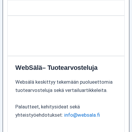
WebSälä– Tuotearvosteluja
Websälä keskittyy tekemään puolueettomia
tuotearvosteluja sekä vertailuartikkeleita.
Palautteet, kehitysideat sekä
yhteistyöehdotukset:
info@websala.fi