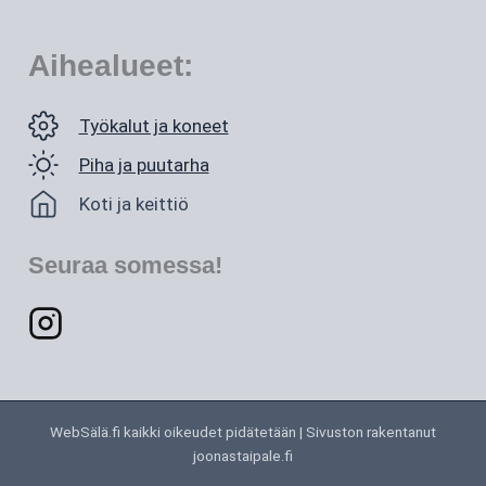
Aihealueet:
Työkalut ja koneet
Piha ja puutarha
Koti ja keittiö
Seuraa somessa!
WebSälä.fi kaikki oikeudet pidätetään | Sivuston rakentanut
joonastaipale.fi