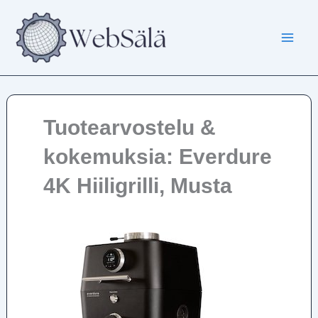
Siirry
sisältöön
Tuotearvostelu &
kokemuksia: Everdure
4K Hiiligrilli, Musta