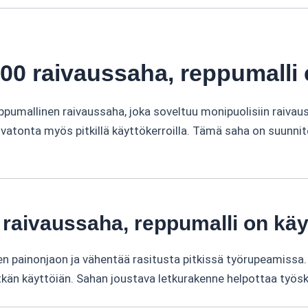
0 raivaussaha, reppumalli e
mallinen raivaussaha, joka soveltuu monipuolisiin raivaust
vatonta myös pitkillä käyttökerroilla. Tämä saha on suunnit
 raivaussaha, reppumalli on käy
n painonjaon ja vähentää rasitusta pitkissä työrupeamissa
itkän käyttöiän. Sahan joustava letkurakenne helpottaa työs