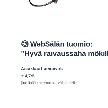
🧐 WebSälän tuomio:
"Hyvä raivaussaha mökill
Asiakkaat arvioivat:
⭐
4,7/5
(lue lisää kokemuksia-välilehdeltä)