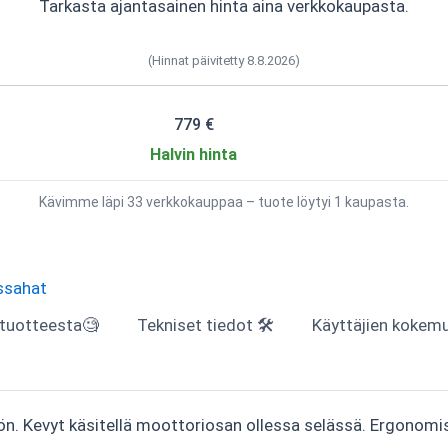
Tarkasta ajantasainen hinta aina verkkokaupasta.
(Hinnat päivitetty 8.8.2026)
779 €
Halvin hinta
Kävimme läpi 33 verkkokauppaa – tuote löytyi 1 kaupasta.
ssahat
 tuotteesta🧐
Tekniset tiedot 🛠
Käyttäjien kokemuk
n. Kevyt käsitellä moottoriosan ollessa selässä. Ergonomis