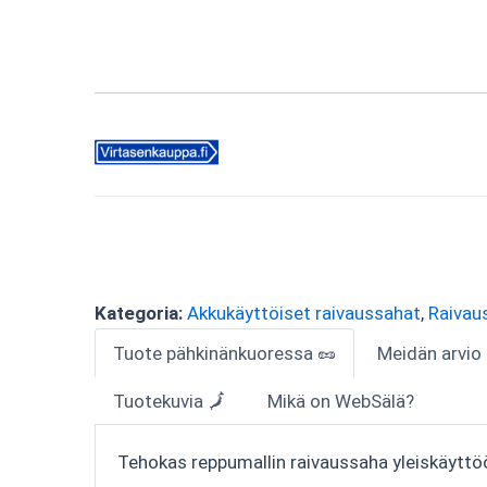
Kategoria:
Akkukäyttöiset raivaussahat
,
Raivau
Tuote pähkinänkuoressa 🥜
Meidän arvio
Tuotekuvia 🗾
Mikä on WebSälä?
Tehokas reppumallin raivaussaha yleiskäyttöö