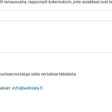
00 raivaussaha, reppumalli-kokemuksiin, joita asiakkaat ovat k
tearvosteluja sekä vertailuartikkeleita.
tukset:
info@websala.fi