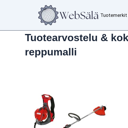
Siirry
sisältöön
Tuotemerkit
Tuotearvostelu & ko
reppumalli