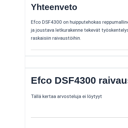
Yhteenveto
Efco DSF4300 on huipputehokas reppumallinen 
ja joustava letkurakenne tekevät työskentel
raskaisiin raivaustöihin.
Efco DSF4300 raivau
Tällä kertaa arvosteluja ei löytyyt