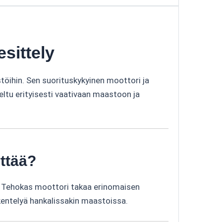
sittely
öihin. Sen suorituskykyinen moottori ja
eltu erityisesti vaativaan maastoon ja
ttää?
. Tehokas moottori takaa erinomaisen
kentelyä hankalissakin maastoissa.