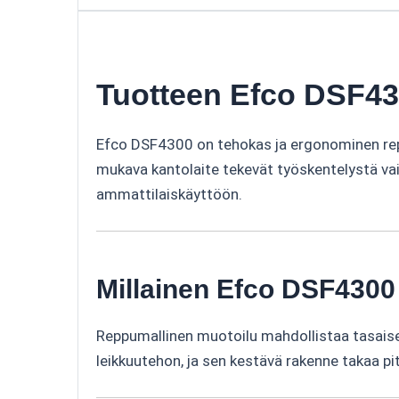
Tuotteen Efco DSF430
Efco DSF4300 on tehokas ja ergonominen reppu
mukava kantolaite tekevät työskentelystä vai
ammattilaiskäyttöön.
Millainen Efco DSF4300
Reppumallinen muotoilu mahdollistaa tasaise
leikkuutehon, ja sen kestävä rakenne takaa p