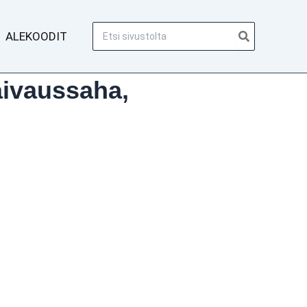
Hae:
ALEKOODIT
aivaussaha,