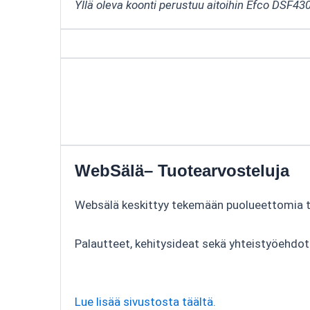
Yllä oleva koonti perustuu aitoihin Efco DSF43
WebSälä– Tuotearvosteluja
Websälä keskittyy tekemään puolueettomia tuo
Palautteet, kehitysideat sekä yhteistyöehdo
Lue lisää sivustosta täältä.