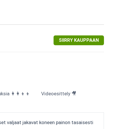
SIIRRY KAUPPAAN
sia 👩‍👩‍👦‍👦
Videoesittely 🎥
et valjaat jakavat koneen painon tasaisesti