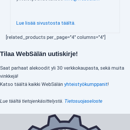
Lue lisää sivustosta täältä.
[related_products per_page="4" columns="4"]
Tilaa WebSälän uutiskirje!
Saat parhaat alekoodit yli 30 verkkokaupasta, sekä muita
vinkkejä!
Katso täältä kaikki WebSälän
yhteistyökumppanit
!
Lue täältä tietojenkäsittelystä.
Tietosuojaseloste