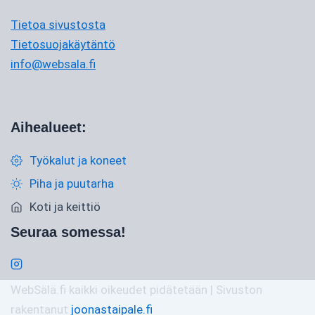
Tietoa sivustosta
Tietosuojakäytäntö
info@websala.fi
Aihealueet:
Työkalut ja koneet
Piha ja puutarha
Koti ja keittiö
Seuraa somessa!
WebSälä.fi kaikki oikeudet pidätetään | Sivuston
rakentanut
joonastaipale.fi