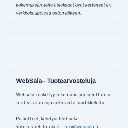
kokemuksiin, joita asiakkaat ovat kertoneet eri
verkkokaupoissa oston jälkeen.
WebSälä– Tuotearvosteluja
Websälä keskittyy tekemään puolueettomia
tuotearvosteluja sekä vertailuartikkeleita.
Palautteet, kehitysideat sekä
yhteistyöehdotukset:
info@websala.fi