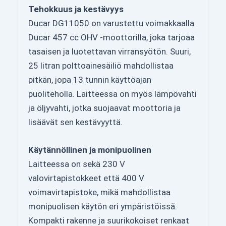
Tehokkuus ja kestävyys
Ducar DG11050 on varustettu voimakkaalla
Ducar 457 cc OHV -moottorilla, joka tarjoaa
tasaisen ja luotettavan virransyötön. Suuri,
25 litran polttoainesäiliö mahdollistaa
pitkän, jopa 13 tunnin käyttöajan
puoliteholla. Laitteessa on myös lämpövahti
ja öljyvahti, jotka suojaavat moottoria ja
lisäävät sen kestävyyttä.
Käytännöllinen ja monipuolinen
Laitteessa on sekä 230 V
valovirtapistokkeet että 400 V
voimavirtapistoke, mikä mahdollistaa
monipuolisen käytön eri ympäristöissä.
Kompakti rakenne ja suurikokoiset renkaat