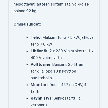
helpottavat laitteen siirtämistä, vaikka se
painaa 92 kg.
Ominaisuudet:
Teho:
Maksimiteho 7,5 kW, jatkuva
teho 7,0 kW
Liitännät:
2 x 230 V pistoketta, 1 x
400 V voimavirta
Polttoaine:
Bensiini, 25 litran
tankilla jopa 13 h käyttöä
puoliteholla
Moottori:
Ducar 457 cc OHV, 4-
tahti
Käynnistys:
Sähköstartti ja
vetonaru