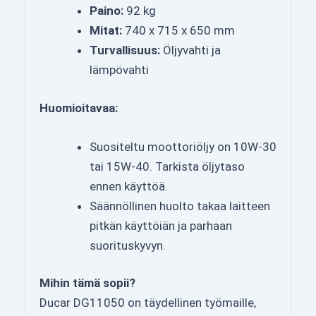
Paino:
92 kg
Mitat:
740 x 715 x 650 mm
Turvallisuus:
Öljyvahti ja
lämpövahti
Huomioitavaa:
Suositeltu moottoriöljy on 10W-30
tai 15W-40. Tarkista öljytaso
ennen käyttöä.
Säännöllinen huolto takaa laitteen
pitkän käyttöiän ja parhaan
suorituskyvyn.
Mihin tämä sopii?
Ducar DG11050 on täydellinen työmaille,