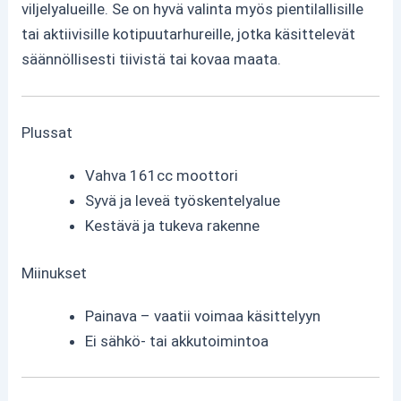
viljelyalueille. Se on hyvä valinta myös pientilallisille
tai aktiivisille kotipuutarhureille, jotka käsittelevät
säännöllisesti tiivistä tai kovaa maata.
Plussat
Vahva 161cc moottori
Syvä ja leveä työskentelyalue
Kestävä ja tukeva rakenne
Miinukset
Painava – vaatii voimaa käsittelyyn
Ei sähkö- tai akkutoimintoa