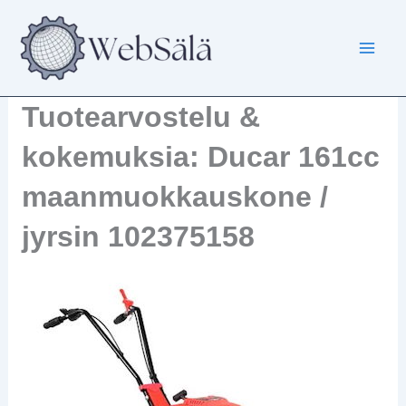
Siirry
sisältöön
Tuotearvostelu &
kokemuksia: Ducar 161cc
maanmuokkauskone /
jyrsin 102375158