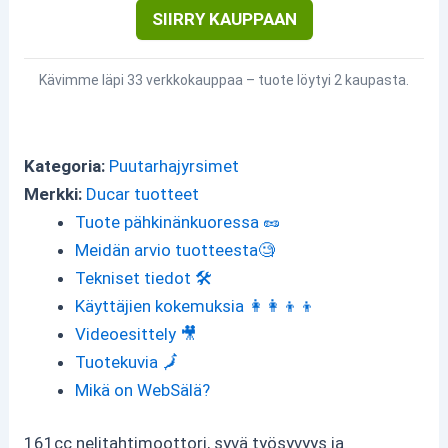
SIIRRY KAUPPAAN
Kävimme läpi 33 verkkokauppaa – tuote löytyi 2 kaupasta.
Kategoria:
Puutarhajyrsimet
Merkki:
Ducar tuotteet
Tuote pähkinänkuoressa 🥜
Meidän arvio tuotteesta🧐
Tekniset tiedot 🛠
Käyttäjien kokemuksia 👩‍👩‍👦‍👦
Videoesittely 🎥
Tuotekuvia 🗾
Mikä on WebSälä?
161cc nelitahtimoottori, syvä työsyvyys ja