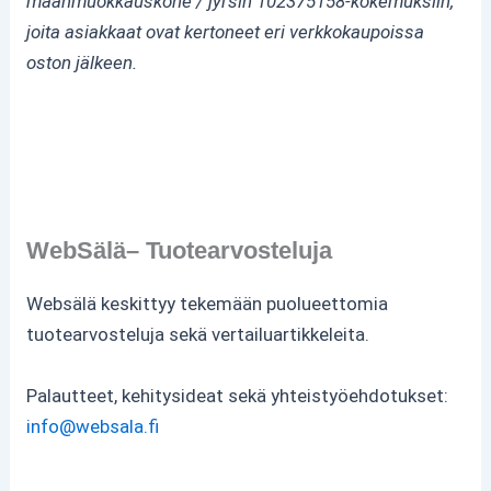
maanmuokkauskone / jyrsin 102375158-kokemuksiin,
joita asiakkaat ovat kertoneet eri verkkokaupoissa
oston jälkeen.
WebSälä– Tuotearvosteluja
Websälä keskittyy tekemään puolueettomia
tuotearvosteluja sekä vertailuartikkeleita.
Palautteet, kehitysideat sekä yhteistyöehdotukset:
info@websala.fi