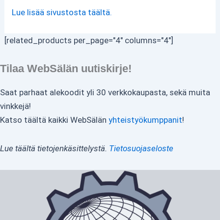
Lue lisää sivustosta täältä.
[related_products per_page="4" columns="4"]
Tilaa WebSälän uutiskirje!
Saat parhaat alekoodit yli 30 verkkokaupasta, sekä muita
vinkkejä!
Katso täältä kaikki WebSälän
yhteistyökumppanit
!
Lue täältä tietojenkäsittelystä.
Tietosuojaseloste