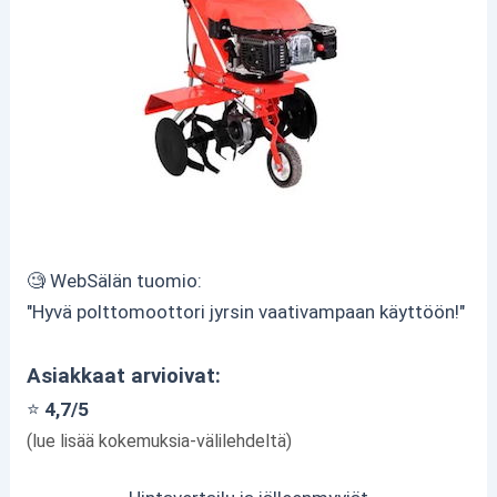
🧐 WebSälän tuomio:
"Hyvä polttomoottori jyrsin vaativampaan käyttöön!"
Asiakkaat arvioivat:
⭐
4,7/5
(lue lisää kokemuksia-välilehdeltä)