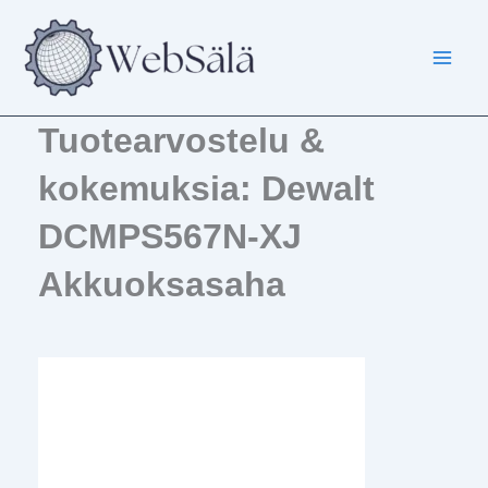
Siirry
sisältöön
Tuotearvostelu &
kokemuksia: Dewalt
DCMPS567N-XJ
Akkuoksasaha