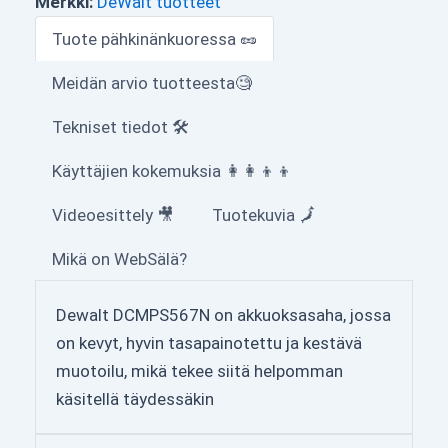
Merkki:
DeWalt tuotteet
Tuote pähkinänkuoressa 🥜
Meidän arvio tuotteesta🧐
Tekniset tiedot 🛠
Käyttäjien kokemuksia 👩‍👩‍👦‍👦
Videoesittely 🎥
Tuotekuvia 🗾
Mikä on WebSälä?
Dewalt DCMPS567N on akkuoksasaha, jossa
on kevyt, hyvin tasapainotettu ja kestävä
muotoilu, mikä tekee siitä helpomman
käsitellä täydessäkin