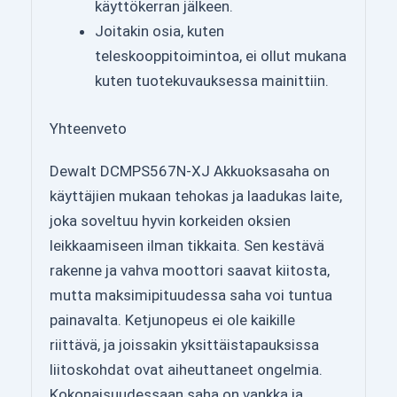
käyttökerran jälkeen.
Joitakin osia, kuten
teleskooppitoimintoa, ei ollut mukana
kuten tuotekuvauksessa mainittiin.
Yhteenveto
Dewalt DCMPS567N-XJ Akkuoksasaha on
käyttäjien mukaan tehokas ja laadukas laite,
joka soveltuu hyvin korkeiden oksien
leikkaamiseen ilman tikkaita. Sen kestävä
rakenne ja vahva moottori saavat kiitosta,
mutta maksimipituudessa saha voi tuntua
painavalta. Ketjunopeus ei ole kaikille
riittävä, ja joissakin yksittäistapauksissa
liitoskohdat ovat aiheuttaneet ongelmia.
Kokonaisuudessaan saha on vankka ja