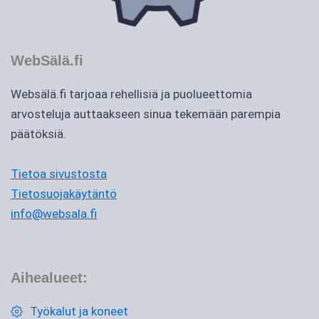
WebSälä.fi
Websälä.fi tarjoaa rehellisiä ja puolueettomia
arvosteluja auttaakseen sinua tekemään parempia
päätöksiä.
Tietoa sivustosta
Tietosuojakäytäntö
info@websala.fi
Aihealueet:
Työkalut ja koneet