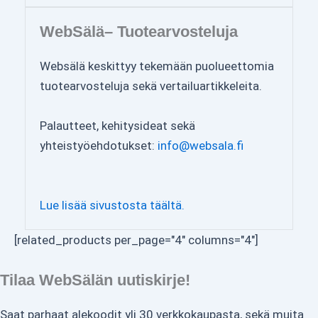
WebSälä– Tuotearvosteluja
Websälä keskittyy tekemään puolueettomia
tuotearvosteluja sekä vertailuartikkeleita.
Palautteet, kehitysideat sekä
yhteistyöehdotukset:
info@websala.fi
Lue lisää sivustosta täältä.
[related_products per_page="4" columns="4"]
Tilaa WebSälän uutiskirje!
Saat parhaat alekoodit yli 30 verkkokaupasta, sekä muita