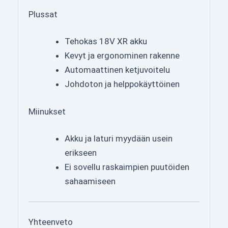
Plussat
Tehokas 18V XR akku
Kevyt ja ergonominen rakenne
Automaattinen ketjuvoitelu
Johdoton ja helppokäyttöinen
Miinukset
Akku ja laturi myydään usein
erikseen
Ei sovellu raskaimpien puutöiden
sahaamiseen
Yhteenveto