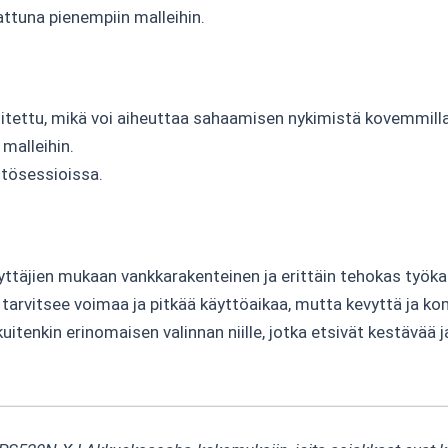
ttuna pienempiin malleihin.
eroitettu, mikä voi aiheuttaa sahaamisen nykimistä kovemmilla
malleihin.
ttösessioissa.
ien mukaan vankkarakenteinen ja erittäin tehokas työkalu,
os tarvitsee voimaa ja pitkää käyttöaikaa, mutta kevyttä ja k
kuitenkin erinomaisen valinnan niille, jotka etsivät kestävää