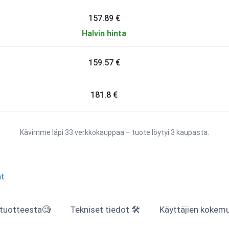
157.89 €
Halvin hinta
159.57 €
181.8 €
Kävimme läpi 33 verkkokauppaa – tuote löytyi 3 kaupasta.
t
 tuotteesta🧐
Tekniset tiedot 🛠
Käyttäjien kokemuk