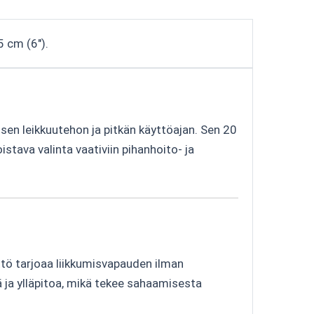
5 cm (6").
n leikkuutehon ja pitkän käyttöajan. Sen 20
tava valinta vaativiin pihanhoito- ja
tö tarjoaa liikkumisvapauden ilman
ä ja ylläpitoa, mikä tekee sahaamisesta