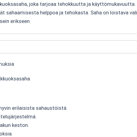
ksasaha, joka tarjoaa tehokkuutta ja käyttömukavuutta.
vät sahaamisesta helppoa ja tehokasta. Saha on loistava valint
sein erikseen.
muksia
Akkuoksasaha
yvin erilaisista sahaustöistä.
itelujärjestelmä.
 akun keston.
oksia.