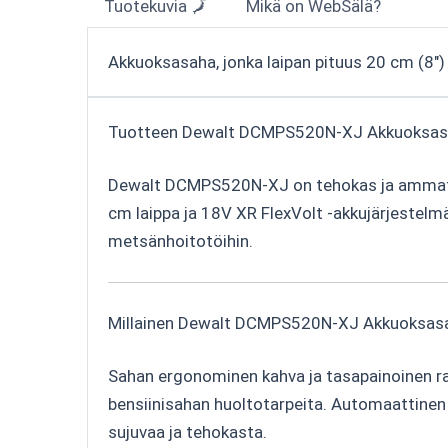
Tuotekuvia 🗾
Mikä on WebSälä?
Akkuoksasaha, jonka laipan pituus 20 cm (8") 
Tuotteen Dewalt DCMPS520N-XJ Akkuoksasa
Dewalt DCMPS520N-XJ on tehokas ja ammattik
cm laippa ja 18V XR FlexVolt -akkujärjestelmä
metsänhoitotöihin.
Millainen Dewalt DCMPS520N-XJ Akkuoksasa
Sahan ergonominen kahva ja tasapainoinen ra
bensiinisahan huoltotarpeita. Automaattinen k
sujuvaa ja tehokasta.