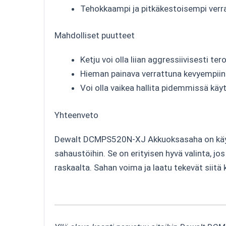
Tehokkaampi ja pitkäkestoisempi verra
Mahdolliset puutteet
Ketju voi olla liian aggressiivisesti t
Hieman painava verrattuna kevyempiin 
Voi olla vaikea hallita pidemmissä käy
Yhteenveto
Dewalt DCMPS520N-XJ Akkuoksasaha on käyttäj
sahaustöihin. Se on erityisen hyvä valinta, j
raskaalta. Sahan voima ja laatu tekevät siitä 