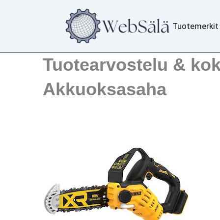
Siirry
sisältöön
Tuotemerkit
Tuotearvostelu & k
Akkuoksasaha