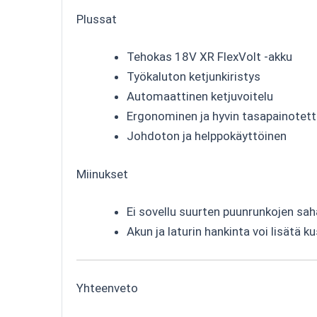
Plussat
Tehokas 18V XR FlexVolt -akku
Työkaluton ketjunkiristys
Automaattinen ketjuvoitelu
Ergonominen ja hyvin tasapainotett
Johdoton ja helppokäyttöinen
Miinukset
Ei sovellu suurten puunrunkojen sa
Akun ja laturin hankinta voi lisätä 
Yhteenveto