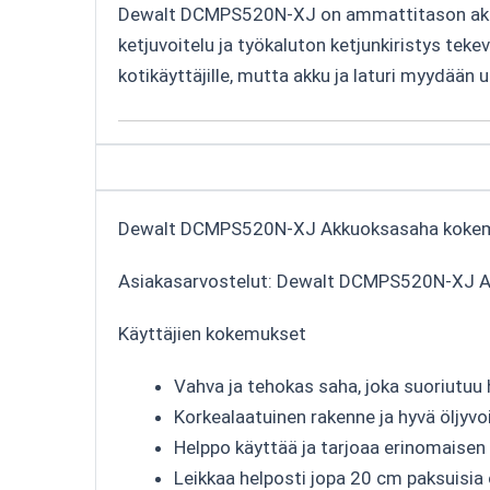
Dewalt DCMPS520N-XJ on ammattitason akkuo
ketjuvoitelu ja työkaluton ketjunkiristys teke
kotikäyttäjille, mutta akku ja laturi myydään u
Dewalt DCMPS520N-XJ Akkuoksasaha koke
Asiakasarvostelut: Dewalt DCMPS520N-XJ 
Käyttäjien kokemukset
Vahva ja tehokas saha, joka suoriutuu h
Korkealaatuinen rakenne ja hyvä öljyvo
Helppo käyttää ja tarjoaa erinomaisen
Leikkaa helposti jopa 20 cm paksuisia 