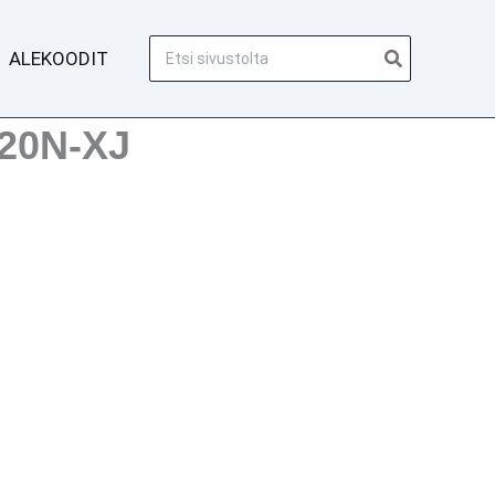
Hae:
ALEKOODIT
520N-XJ