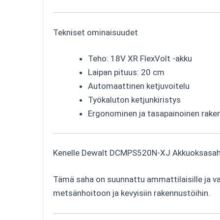
Tekniset ominaisuudet
Teho: 18V XR FlexVolt -akku
Laipan pituus: 20 cm
Automaattinen ketjuvoitelu
Työkaluton ketjunkiristys
Ergonominen ja tasapainoinen rake
Kenelle Dewalt DCMPS520N-XJ Akkuoksasaha
Tämä saha on suunnattu ammattilaisille ja vaa
metsänhoitoon ja kevyisiin rakennustöihin.