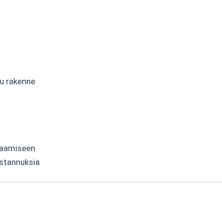
u rakenne
haamiseen
kustannuksia