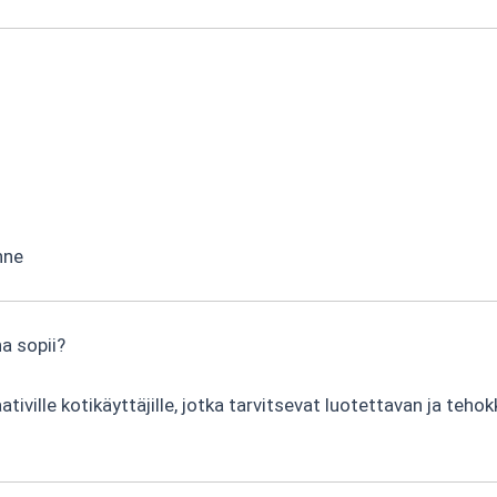
nne
 sopii?
tiville kotikäyttäjille, jotka tarvitsevat luotettavan ja te