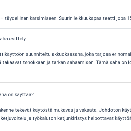
– täydellinen karsimiseen. Suurin leikkuukapasiteetti jopa 1
ha esittely
äyttöön suunniteltu akkuoksasaha, joka tarjoaa erinomaise
 takaavat tehokkaan ja tarkan sahaamisen. Tämä saha on lois
ha on käyttää?
kenne tekevät käytöstä mukavaa ja vakaata. Johdoton käyt
etjuvoitelu ja työkaluton ketjunkiristys helpottavat käyttö