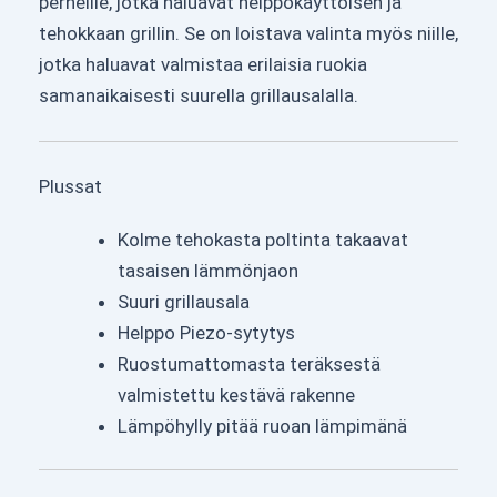
perheille, jotka haluavat helppokäyttöisen ja
tehokkaan grillin. Se on loistava valinta myös niille,
jotka haluavat valmistaa erilaisia ruokia
samanaikaisesti suurella grillausalalla.
Plussat
Kolme tehokasta poltinta takaavat
tasaisen lämmönjaon
Suuri grillausala
Helppo Piezo-sytytys
Ruostumattomasta teräksestä
valmistettu kestävä rakenne
Lämpöhylly pitää ruoan lämpimänä