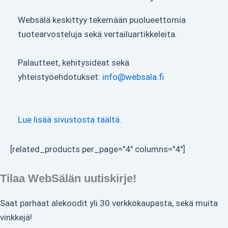
Websälä keskittyy tekemään puolueettomia
tuotearvosteluja sekä vertailuartikkeleita.
Palautteet, kehitysideat sekä
yhteistyöehdotukset:
info@websala.fi
Lue lisää sivustosta täältä.
[related_products per_page="4" columns="4"]
Tilaa WebSälän uutiskirje!
Saat parhaat alekoodit yli 30 verkkokaupasta, sekä muita
vinkkejä!