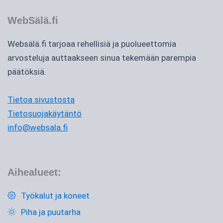
WebSälä.fi
Websälä.fi tarjoaa rehellisiä ja puolueettomia
arvosteluja auttaakseen sinua tekemään parempia
päätöksiä.
Tietoa sivustosta
Tietosuojakäytäntö
info@websala.fi
Aihealueet:
Työkalut ja koneet
Piha ja puutarha