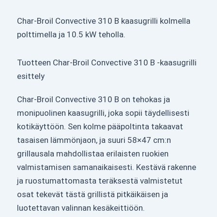
Char-Broil Convective 310 B kaasugrilli kolmella
polttimella ja 10.5 kW teholla.
Tuotteen Char-Broil Convective 310 B -kaasugrilli
esittely
Char-Broil Convective 310 B on tehokas ja
monipuolinen kaasugrilli, joka sopii täydellisesti
kotikäyttöön. Sen kolme pääpoltinta takaavat
tasaisen lämmönjaon, ja suuri 58×47 cm:n
grillausala mahdollistaa erilaisten ruokien
valmistamisen samanaikaisesti. Kestävä rakenne
ja ruostumattomasta teräksestä valmistetut
osat tekevät tästä grillistä pitkäikäisen ja
luotettavan valinnan kesäkeittiöön.