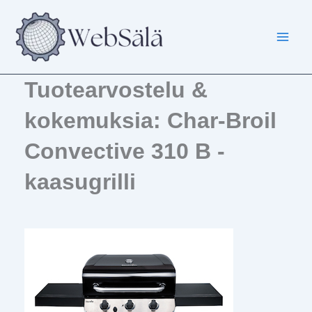
Siirry
sisältöön
Tuotearvostelu &
kokemuksia: Char-Broil
Convective 310 B -
kaasugrilli