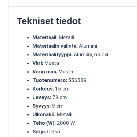
Tekniset tiedot
Materiaali:
Metalli
Materiaalin valinta:
Alumiini
Materiaalityyppi:
Alumiini, muovi
Väri:
Musta
Värin nimi:
Musta
Tuotenumero:
556589
Korkeus:
15 cm
Leveys:
79 cm
Syvyys:
9 cm
Ulkonäkö:
Metalli
Teho (W):
2000 W
Sarja:
Celso