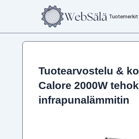
Siirry
sisältöön
Tuotemerkit
Tuotearvostelu & k
Calore 2000W teho
infrapunalämmitin