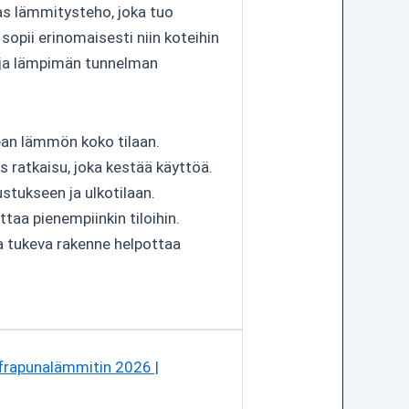
as lämmitysteho, joka tuo
opii erinomaisesti niin koteihin
än ja lämpimän tunnelman
an lämmön koko tilaan.
s ratkaisu, joka kestää käyttöä.
stukseen ja ulkotilaan.
taa pienempiinkin tiloihin.
a tukeva rakenne helpottaa
nfrapunalämmitin 2026 |