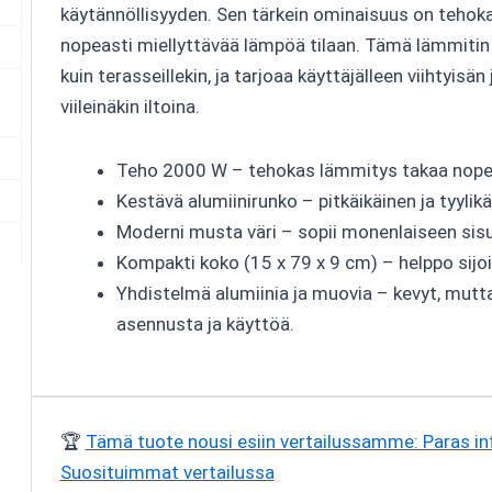
käytännöllisyyden. Sen tärkein ominaisuus on tehok
nopeasti miellyttävää lämpöä tilaan. Tämä lämmitin s
kuin terasseillekin, ja tarjoaa käyttäjälleen viihtyis
viileinäkin iltoina.
Teho 2000 W – tehokas lämmitys takaa nope
Kestävä alumiinirunko – pitkäikäinen ja tyylikä
Moderni musta väri – sopii monenlaiseen sisu
Kompakti koko (15 x 79 x 9 cm) – helppo sijoit
Yhdistelmä alumiinia ja muovia – kevyt, mutt
asennusta ja käyttöä.
🏆
Tämä tuote nousi esiin vertailussamme: Paras i
Suosituimmat vertailussa