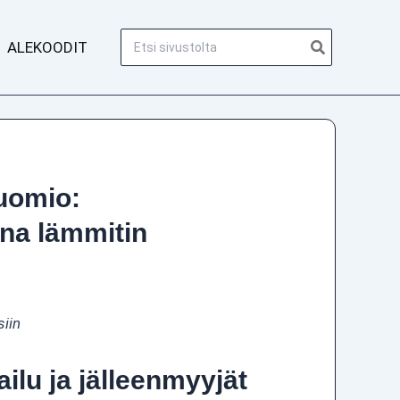
Hae:
ALEKOODIT
uomio:
una lämmitin
iin
ailu ja jälleenmyyjät