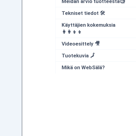
Meidän arvio tuotteesta🧐
Tekniset tiedot 🛠
Käyttäjien kokemuksia
👩‍👩‍👦‍👦
Videoesittely 🎥
Tuotekuvia 🗾
Mikä on WebSälä?