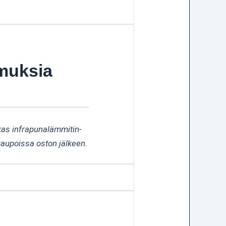
muksia
kas infrapunalämmitin-
kaupoissa oston jälkeen.