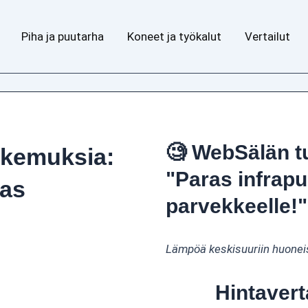
Piha ja puutarha
Koneet ja työkalut
Vertailut
🧐 WebSälän t
okemuksia:
"Paras infrap
kas
parvekkeelle!"
Lämpöä keskisuuriin huoneis
Hintavert