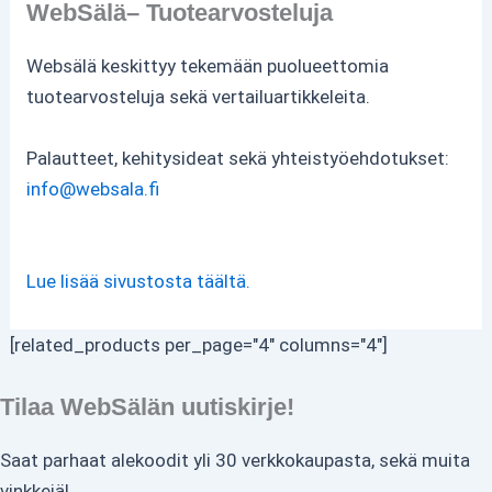
WebSälä– Tuotearvosteluja
Websälä keskittyy tekemään puolueettomia
tuotearvosteluja sekä vertailuartikkeleita.
Palautteet, kehitysideat sekä yhteistyöehdotukset:
info@websala.fi
Lue lisää sivustosta täältä.
[related_products per_page="4" columns="4"]
Tilaa WebSälän uutiskirje!
Saat parhaat alekoodit yli 30 verkkokaupasta, sekä muita
vinkkejä!