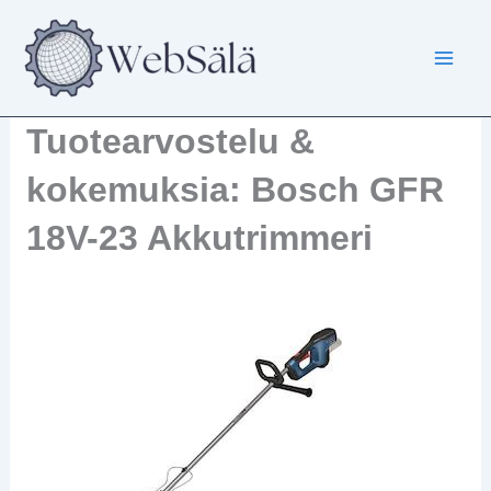
Siirry
sisältöön
Tuotearvostelu &
kokemuksia: Bosch GFR
18V-23 Akkutrimmeri