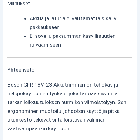
Miinukset
Akkua ja laturia ei välttämättä sisälly
pakkaukseen
Ei sovellu paksumman kasvillisuuden
raivaamiseen
Yhteenveto
Bosch GFR 18V-23 Akkutrimmeri on tehokas ja
helppokäyttöinen työkalu, joka tarjoaa siistin ja
tarkan leikkuutuloksen nurmikon viimeistelyyn. Sen
ergonominen muotoilu, johdoton käyttö ja pitkä
akunkesto tekevät siitä loistavan valinnan
vaativampaankin käyttöön.