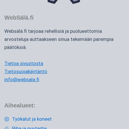
WebSälä.fi
Websälä.fi tarjoaa rehellisiä ja puolueettomia
arvosteluja auttaakseen sinua tekemään parempia
päätöksiä.
Tietoa sivustosta
Tietosuojakäytäntö
info@websala.fi
Aihealueet:
Työkalut ja koneet
Piha ja puutarha