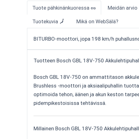
Tuote pähkinänkuoressa 🥜
Meidän arvio
Tuotekuvia 🗾
Mikä on WebSälä?
BITURBO-moottori, jopa 198 km/h puhallusno
Tuotteen Bosch GBL 18V-750 Akkulehtipuhalli
Bosch GBL 18V-750 on ammattitason akkulehti
Brushless -moottori ja aksiaalipuhallin tuot
optimoida tehon, äänen ja akun keston tarpe
pidempikestoisissa tehtävissä.
Millainen Bosch GBL 18V-750 Akkulehtipuhall