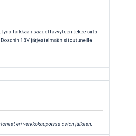
ttynä tarkkaan säädettävyyteen tekee siitä
ä Boschin 18V järjestelmään sitoutuneille
rtoneet eri verkkokaupoissa oston jälkeen.