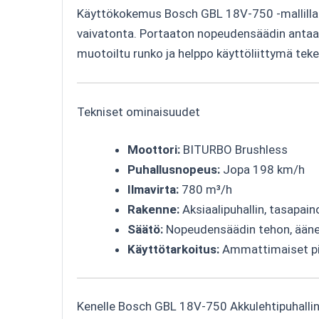
Käyttökokemus Bosch GBL 18V-750 -mallilla on
vaivatonta. Portaaton nopeudensäädin antaa kä
muotoiltu runko ja helppo käyttöliittymä tekevä
Tekniset ominaisuudet
Moottori:
BITURBO Brushless
Puhallusnopeus:
Jopa 198 km/h
Ilmavirta:
780 m³/h
Rakenne:
Aksiaalipuhallin, tasapain
Säätö:
Nopeudensäädin tehon, äänen
Käyttötarkoitus:
Ammattimaiset pih
Kenelle Bosch GBL 18V-750 Akkulehtipuhallin