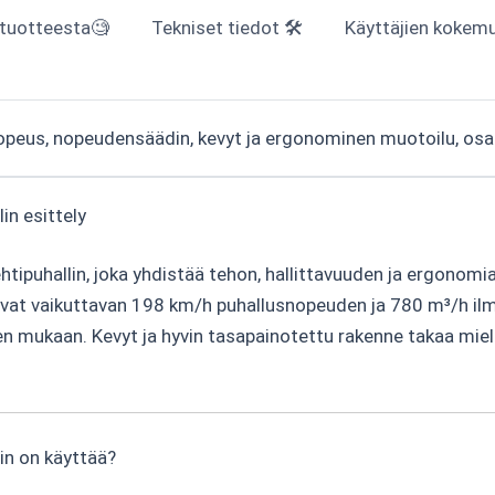
 tuotteesta🧐
Tekniset tiedot 🛠
Käyttäjien kokemuk
peus, nopeudensäädin, kevyt ja ergonominen muotoilu, osa
n esittely
puhallin, joka yhdistää tehon, hallittavuuden ja ergonom
tavat vaikuttavan 198 km/h puhallusnopeuden ja 780 m³/h il
en mukaan. Kevyt ja hyvin tasapainotettu rakenne takaa m
in on käyttää?