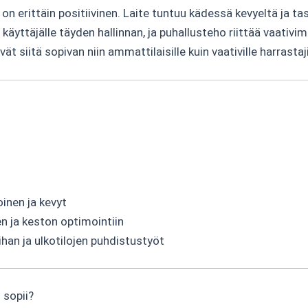
 erittäin positiivinen. Laite tuntuu kädessä kevyeltä ja tas
yttäjälle täyden hallinnan, ja puhallusteho riittää vaativim
t siitä sopivan niin ammattilaisille kuin vaativille harrastaji
oinen ja kevyt
 ja keston optimointiin
an ja ulkotilojen puhdistustyöt
 sopii?