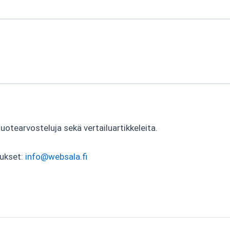
tearvosteluja sekä vertailuartikkeleita.
tukset:
info@websala.fi