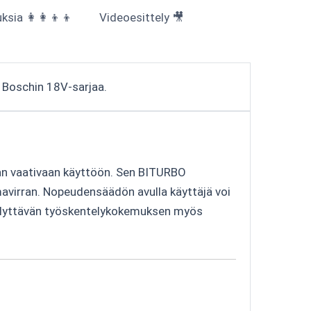
sia 👩‍👩‍👦‍👦
Videoesittely 🎥
 Boschin 18V-sarjaa.
ian vaativaan käyttöön. Sen BITURBO
mavirran. Nopeudensäädön avulla käyttäjä voi
iellyttävän työskentelykokemuksen myös