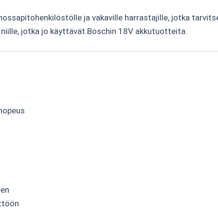
nossapitohenkilöstölle ja vakaville harrastajille, jotka tarvi
iille, jotka jo käyttävät Boschin 18V akkutuotteita.
snopeus
n
een
yttöön