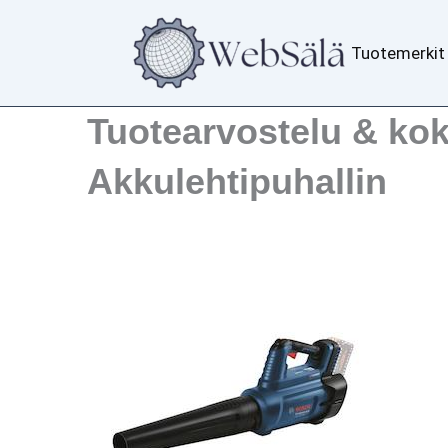
Siirry
sisältöön
Tuotemerkit
Tuotearvostelu & ko
Akkulehtipuhallin