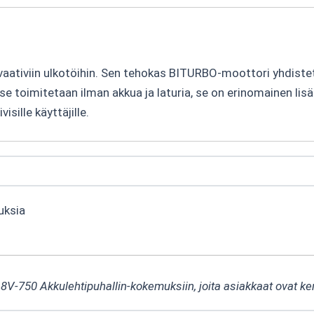
aativiin ulkotöihin. Sen tehokas BITURBO-moottori yhdiste
se toimitetaan ilman akkua ja laturia, se on erinomainen lis
visille käyttäjille.
uksia
18V-750 Akkulehtipuhallin-kokemuksiin, joita asiakkaat ovat ke