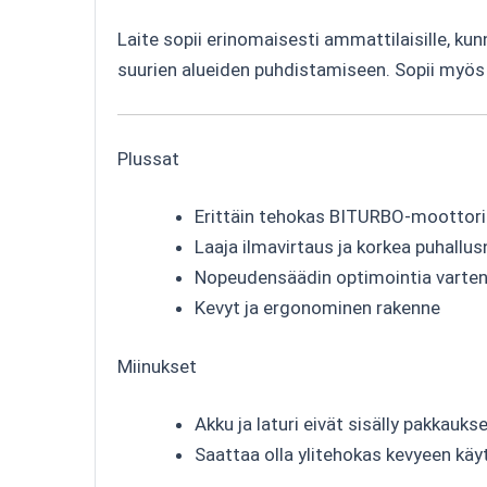
Laite sopii erinomaisesti ammattilaisille, kun
suurien alueiden puhdistamiseen. Sopii myös n
Plussat
Erittäin tehokas BITURBO-moottori
Laaja ilmavirtaus ja korkea puhallu
Nopeudensäädin optimointia varte
Kevyt ja ergonominen rakenne
Miinukset
Akku ja laturi eivät sisälly pakkauks
Saattaa olla ylitehokas kevyeen kä