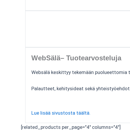
WebSälä– Tuotearvosteluja
Websälä keskittyy tekemään puolueettomia tuo
Palautteet, kehitysideat sekä yhteistyöehdo
Lue lisää sivustosta täältä.
[related_products per_page="4" columns="4"]