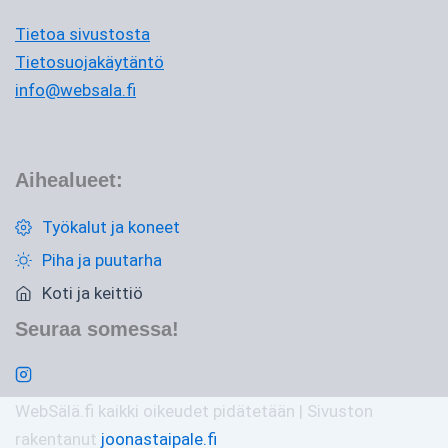
Tietoa sivustosta
Tietosuojakäytäntö
info@websala.fi
Aihealueet:
Työkalut ja koneet
Piha ja puutarha
Koti ja keittiö
Seuraa somessa!
WebSälä.fi kaikki oikeudet pidätetään | Sivuston
rakentanut
joonastaipale.fi