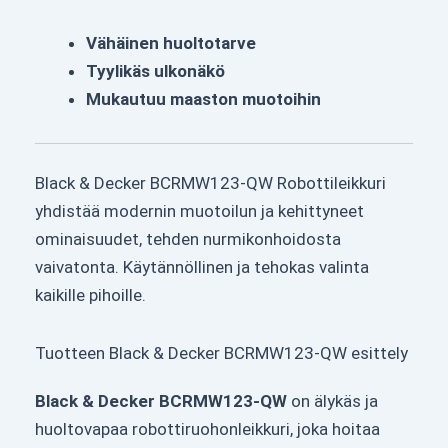
Vähäinen huoltotarve
Tyylikäs ulkonäkö
Mukautuu maaston muotoihin
Black & Decker BCRMW123-QW Robottileikkuri
yhdistää modernin muotoilun ja kehittyneet
ominaisuudet, tehden nurmikonhoidosta
vaivatonta. Käytännöllinen ja tehokas valinta
kaikille pihoille.
Tuotteen Black & Decker BCRMW123-QW esittely
Black & Decker BCRMW123-QW
on älykäs ja
huoltovapaa robottiruohonleikkuri, joka hoitaa