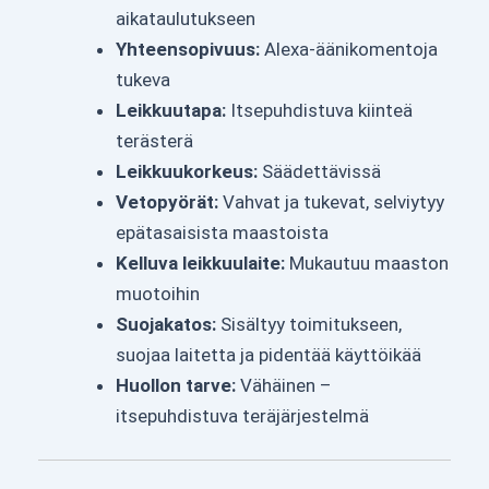
aikataulutukseen
Yhteensopivuus:
Alexa-äänikomentoja
tukeva
Leikkuutapa:
Itsepuhdistuva kiinteä
terästerä
Leikkuukorkeus:
Säädettävissä
Vetopyörät:
Vahvat ja tukevat, selviytyy
epätasaisista maastoista
Kelluva leikkuulaite:
Mukautuu maaston
muotoihin
Suojakatos:
Sisältyy toimitukseen,
suojaa laitetta ja pidentää käyttöikää
Huollon tarve:
Vähäinen –
itsepuhdistuva teräjärjestelmä