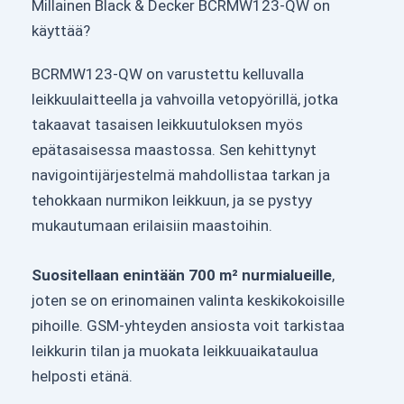
Millainen Black & Decker BCRMW123-QW on
käyttää?
BCRMW123-QW on varustettu kelluvalla
leikkuulaitteella ja vahvoilla vetopyörillä, jotka
takaavat tasaisen leikkuutuloksen myös
epätasaisessa maastossa. Sen kehittynyt
navigointijärjestelmä mahdollistaa tarkan ja
tehokkaan nurmikon leikkuun, ja se pystyy
mukautumaan erilaisiin maastoihin.
Suositellaan enintään 700 m² nurmialueille
,
joten se on erinomainen valinta keskikokoisille
pihoille. GSM-yhteyden ansiosta voit tarkistaa
leikkurin tilan ja muokata leikkuuaikataulua
helposti etänä.