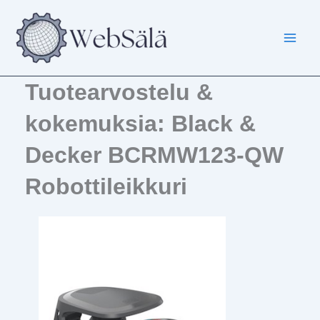
Siirry
sisältöön
Tuotearvostelu &
kokemuksia: Black &
Decker BCRMW123-QW
Robottileikkuri