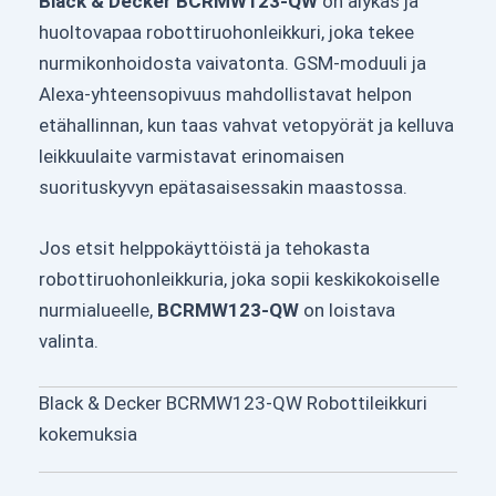
Black & Decker BCRMW123-QW
on älykäs ja
huoltovapaa robottiruohonleikkuri, joka tekee
nurmikonhoidosta vaivatonta. GSM-moduuli ja
Alexa-yhteensopivuus mahdollistavat helpon
etähallinnan, kun taas vahvat vetopyörät ja kelluva
leikkuulaite varmistavat erinomaisen
suorituskyvyn epätasaisessakin maastossa.
Jos etsit helppokäyttöistä ja tehokasta
robottiruohonleikkuria, joka sopii keskikokoiselle
nurmialueelle,
BCRMW123-QW
on loistava
valinta.
Black & Decker BCRMW123-QW Robottileikkuri
kokemuksia