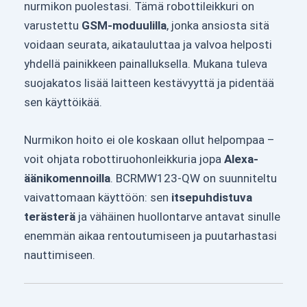
nurmikon puolestasi. Tämä robottileikkuri on
varustettu
GSM-moduulilla
, jonka ansiosta sitä
voidaan seurata, aikatauluttaa ja valvoa helposti
yhdellä painikkeen painalluksella. Mukana tuleva
suojakatos lisää laitteen kestävyyttä ja pidentää
sen käyttöikää.
Nurmikon hoito ei ole koskaan ollut helpompaa –
voit ohjata robottiruohonleikkuria jopa
Alexa-
äänikomennoilla
. BCRMW123-QW on suunniteltu
vaivattomaan käyttöön: sen
itsepuhdistuva
terästerä
ja vähäinen huollontarve antavat sinulle
enemmän aikaa rentoutumiseen ja puutarhastasi
nauttimiseen.