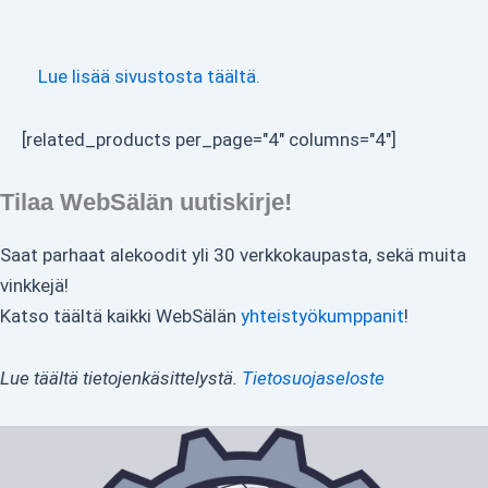
Lue lisää sivustosta täältä.
[related_products per_page="4" columns="4"]
Tilaa WebSälän uutiskirje!
Saat parhaat alekoodit yli 30 verkkokaupasta, sekä muita
vinkkejä!
Katso täältä kaikki WebSälän
yhteistyökumppanit
!
Lue täältä tietojenkäsittelystä.
Tietosuojaseloste