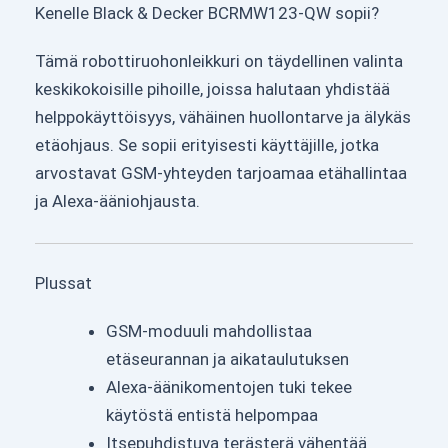
Kenelle Black & Decker BCRMW123-QW sopii?
Tämä robottiruohonleikkuri on täydellinen valinta
keskikokoisille pihoille, joissa halutaan yhdistää
helppokäyttöisyys, vähäinen huollontarve ja älykäs
etäohjaus. Se sopii erityisesti käyttäjille, jotka
arvostavat GSM-yhteyden tarjoamaa etähallintaa
ja Alexa-ääniohjausta.
Plussat
GSM-moduuli mahdollistaa
etäseurannan ja aikataulutuksen
Alexa-äänikomentojen tuki tekee
käytöstä entistä helpompaa
Itsepuhdistuva terästerä vähentää