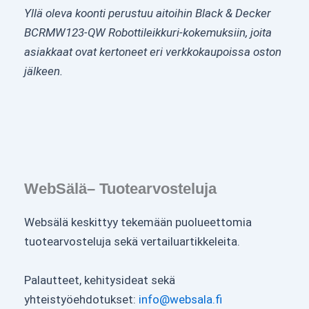
Yllä oleva koonti perustuu aitoihin Black & Decker
BCRMW123-QW Robottileikkuri-kokemuksiin, joita
asiakkaat ovat kertoneet eri verkkokaupoissa oston
jälkeen.
WebSälä– Tuotearvosteluja
Websälä keskittyy tekemään puolueettomia
tuotearvosteluja sekä vertailuartikkeleita.
Palautteet, kehitysideat sekä
yhteistyöehdotukset:
info@websala.fi