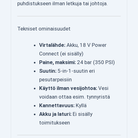
puhdistukseen ilman letkuja tai johtoja.
Tekniset ominaisuudet
Virtalähde:
Akku, 18 V Power
Connect (ei sisälly)
Paine, maksimi:
24 bar (350 PSI)
Suutin:
5-in-1-suutin eri
pesutarpeisiin
Käyttö ilman vesijohtoa:
Vesi
voidaan ottaa esim. tynnyristä
Kannettavuus:
Kyllä
Akku ja laturi:
Ei sisälly
toimitukseen