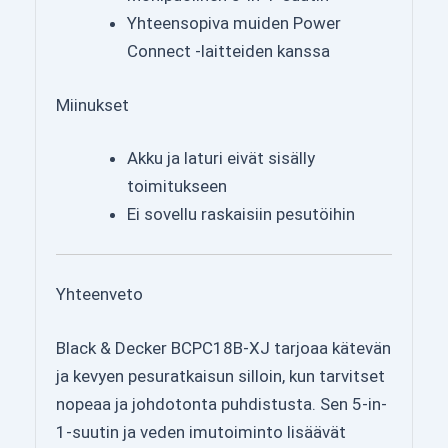
Yhteensopiva muiden Power
Connect -laitteiden kanssa
Miinukset
Akku ja laturi eivät sisälly
toimitukseen
Ei sovellu raskaisiin pesutöihin
Yhteenveto
Black & Decker BCPC18B-XJ tarjoaa kätevän
ja kevyen pesuratkaisun silloin, kun tarvitset
nopeaa ja johdotonta puhdistusta. Sen 5-in-
1-suutin ja veden imutoiminto lisäävät