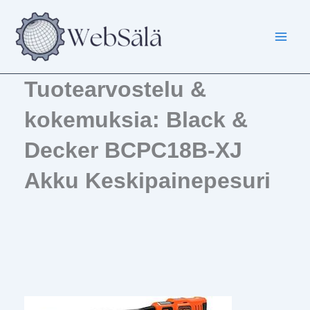
Siirry
sisältöön
Tuotearvostelu &
kokemuksia: Black &
Decker BCPC18B-XJ
Akku Keskipainepesuri