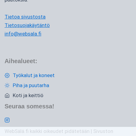
Tietoa sivustosta
Tietosuojakäytäntö
info@websala.fi
Aihealueet:
Työkalut ja koneet
Piha ja puutarha
Koti ja keittiö
Seuraa somessa!
WebSälä.fi kaikki oikeudet pidätetään | Sivuston