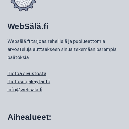
WebSälä.fi
Websälä.fi tarjoaa rehellisiä ja puolueettomia
arvosteluja auttaakseen sinua tekemään parempia
päätöksiä.
Tietoa sivustosta
Tietosuojakäytäntö
info@websala.fi
Aihealueet: