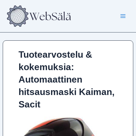
Siirry
sisältöön
Tuotearvostelu &
kokemuksia:
Automaattinen
hitsausmaski Kaiman,
Sacit