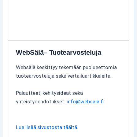
WebSälä– Tuotearvosteluja
Websälä keskittyy tekemään puolueettomia
tuotearvosteluja sekä vertailuartikkeleita.
Palautteet, kehitysideat sekä
yhteistyöehdotukset:
info@websala.fi
Lue lisää sivustosta täältä.