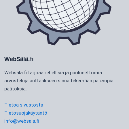
WebSälä.fi
Websälä.fi tarjoaa rehellisiä ja puolueettomia
arvosteluja auttaakseen sinua tekemään parempia
päätöksiä.
Tietoa sivustosta
Tietosuojakäytäntö
info@websala.fi