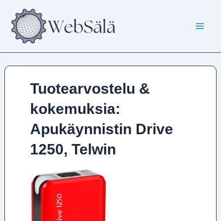
Siirry
sisältöön
Tuotearvostelu &
kokemuksia:
Apukäynnistin Drive
1250, Telwin