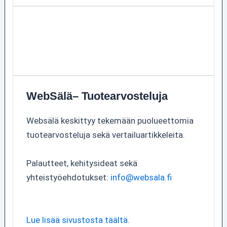
WebSälä– Tuotearvosteluja
Websälä keskittyy tekemään puolueettomia
tuotearvosteluja sekä vertailuartikkeleita.
Palautteet, kehitysideat sekä
yhteistyöehdotukset:
info@websala.fi
Lue lisää sivustosta täältä.