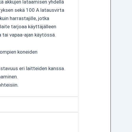
ä akkujen lataamisen yhdellä
tyksen sekä 100 A latausvirta
uin harrastajille, jotka
aite tarjoaa käyttäjälleen
 tai vapaa-ajan käytössä.
sompien koneiden
tavuus eri laitteiden kanssa.
aaminen.
hteisiin.