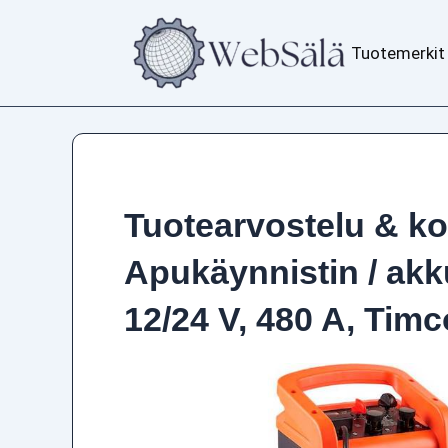
Siirry
sisältöön
Tuotemerkit
Tuotearvostelu & k
Apukäynnistin / akk
12/24 V, 480 A, Timc