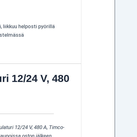
liikkuu helposti pyörillä
estelmässä
ri 12/24 V, 480
ulaturi 12/24 V, 480 A, Timco-
kaupoissa oston jälkeen.