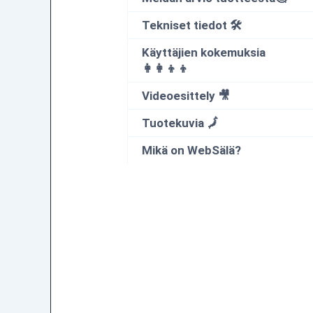
Tekniset tiedot 🛠
Käyttäjien kokemuksia
👩‍👩‍👦‍👦
Videoesittely 🎥
Tuotekuvia 🗾
Mikä on WebSälä?