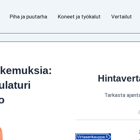
Piha ja puutarha
Koneet ja työkalut
Vertailut
okemuksia:
Hintavert
ulaturi
Tarkasta ajant
o