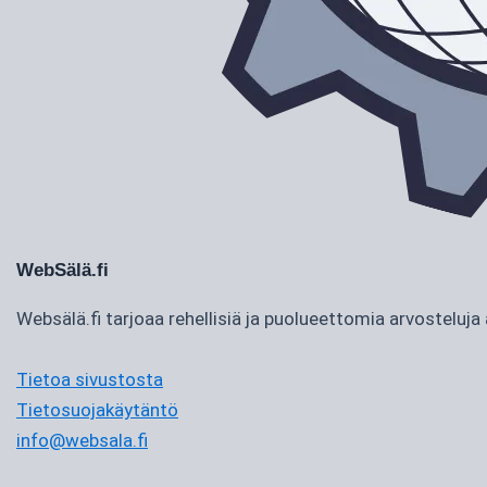
WebSälä.fi
Websälä.fi tarjoaa rehellisiä ja puolueettomia arvostelu
Tietoa sivustosta
Tietosuojakäytäntö
info@websala.fi