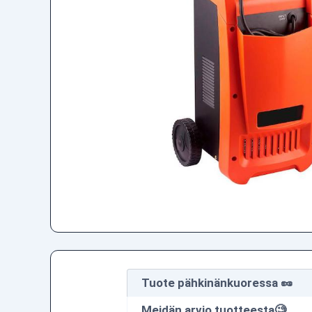
Tuote pähkinänkuoressa 🥜
Meidän arvio tuotteesta🧐