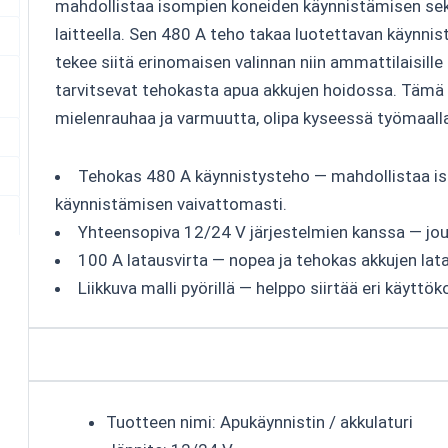
mahdollistaa isompien koneiden käynnistämisen sek
laitteella. Sen 480 A teho takaa luotettavan käynnis
tekee siitä erinomaisen valinnan niin ammattilaisille k
tarvitsevat tehokasta apua akkujen hoidossa. Tämä l
mielenrauhaa ja varmuutta, olipa kyseessä työmaalla
Tehokas 480 A käynnistysteho — mahdollistaa i
käynnistämisen vaivattomasti.
Yhteensopiva 12/24 V järjestelmien kanssa — jous
100 A latausvirta — nopea ja tehokas akkujen lat
Liikkuva malli pyörillä — helppo siirtää eri käyttöko
Tuotteen nimi: Apukäynnistin / akkulaturi