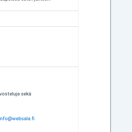
vosteluja sekä
info@websala.fi