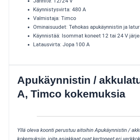
Jännite: 12/24 V
Käynnistysvirta: 480 A
Valmistaja: Timco
Ominaisuudet: Tehokas apukäynnistin ja laturi, 
Käynnistää: Isommat koneet 12 tai 24 V järj
Latausvirta: Jopa 100 A
Apukäynnistin / akkulatu
A, Timco kokemuksia
Yllä oleva koonti perustuu aitoihin Apukäynnistin / akk
kokemuksiin, joita asiakkaat ovat kertoneet eri verkko