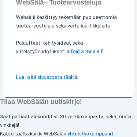
WebSälä– Tuotearvosteluja
Websälä keskittyy tekemään puolueettomia
tuotearvosteluja sekä vertailuartikkeleita.
Palautteet, kehitysideat sekä
yhteistyöehdotukset:
info@websala.fi
Lue lisää sivustosta täältä.
Tilaa WebSälän uutiskirje!
Saat parhaat alekoodit yli 30 verkkokaupasta, sekä muita
vinkkejä!
Katso täältä kaikki WebSälän
yhteistyökumppanit
!