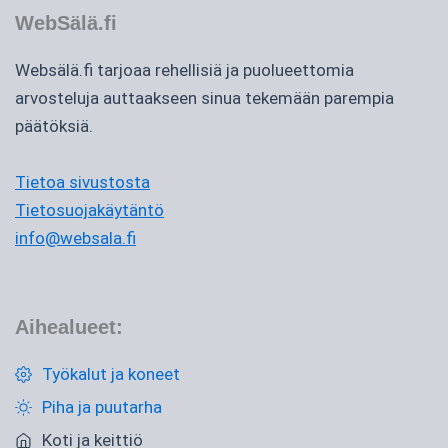
WebSälä.fi
Websälä.fi tarjoaa rehellisiä ja puolueettomia
arvosteluja auttaakseen sinua tekemään parempia
päätöksiä.
Tietoa sivustosta
Tietosuojakäytäntö
info@websala.fi
Aihealueet:
Työkalut ja koneet
Piha ja puutarha
Koti ja keittiö