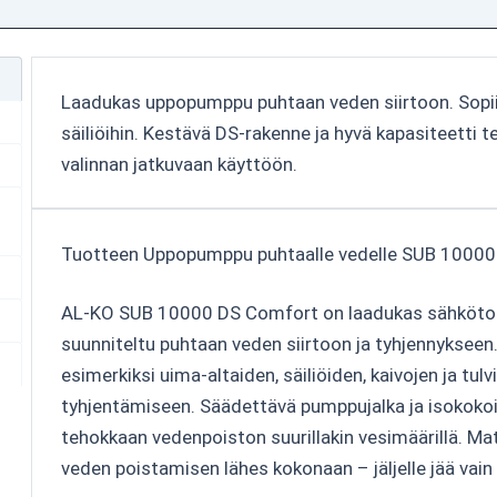
Laadukas uppopumppu puhtaan veden siirtoon. Sopii e
säiliöihin. Kestävä DS-rakenne ja hyvä kapasiteetti t
valinnan jatkuvaan käyttöön.
Tuotteen Uppopumppu puhtaalle vedelle SUB 10000 
AL-KO SUB 10000 DS Comfort on laadukas sähköto
suunniteltu puhtaan veden siirtoon ja tyhjennykseen
esimerkiksi uima-altaiden, säiliöiden, kaivojen ja tulvi
tyhjentämiseen. Säädettävä pumppujalka ja isokoko
tehokkaan vedenpoiston suurillakin vesimäärillä. M
veden poistamisen lähes kokonaan – jäljelle jää vai