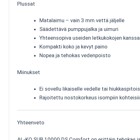
Plussat
Matalaimu – vain 3 mm vettä jäljelle
Säädettävä pumppujalka ja uimuri
Yhteensopiva useiden letkukokojen kanssa
Kompakti koko ja kevyt paino
Nopea ja tehokas vedenpoisto
Miinukset
Ei sovellu likaiselle vedelle tai hiukkaspitois
Rajoitettu nostokorkeus isompiin kohteisii
Yhteenveto
AL-KO SUB 10000 DS Comfort on erittäin tehokas ja 