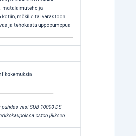
, matalaimuteho ja
 kotiin, mökille tai varastoon.
stavaa ja tehokasta uppopumppua.
f kokemuksia
pu puhdas vesi SUB 10000 DS
verkkokaupoissa oston jälkeen.