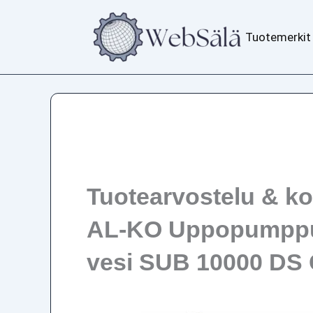
Siirry
sisältöön
Tuotemerkit
Tuotearvostelu & k
AL-KO Uppopumpp
vesi SUB 10000 DS