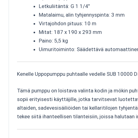
Letkuliitäntä: G 1 1/4″
Matalaimu, alin tyhjennyspinta: 3 mm
Virtajohdon pituus: 10 m
Mitat: 187 x 190 x 293 mm
Paino: 5,5 kg
Uimuritoiminto: Säädettävä automaattine
Kenelle Uppopumppu puhtaalle vedelle SUB 10000 D
Tämä pumppu on loistava valinta kodin ja mökin puht
sopii erityisesti käyttäjille, jotka tarvitsevat luotet
altaiden, sadevesisäiliöiden tai kellaritilojen tyhje
tekee siitä ihanteellisen tilanteisiin, joissa halutaa