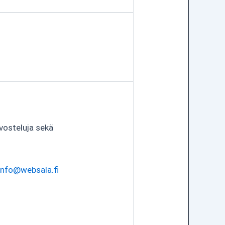
vosteluja sekä
info@websala.fi