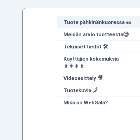
Tuote pähkinänkuoressa 🥜
Meidän arvio tuotteesta🧐
Tekniset tiedot 🛠
Käyttäjien kokemuksia
👩‍👩‍👦‍👦
Videoesittely 🎥
Tuotekuvia 🗾
Mikä on WebSälä?