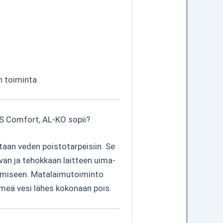
n toiminta
S Comfort, AL-KO sopii?
aan veden poistotarpeisiin. Se
tavan ja tehokkaan laitteen uima-
ntämiseen. Matalaimutoiminto
n imeä vesi lähes kokonaan pois.