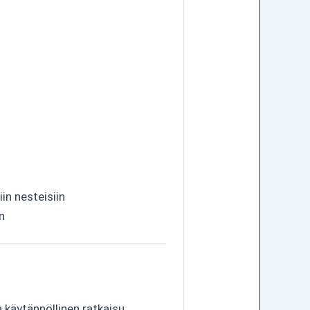
iin nesteisiin
n
käytännöllinen ratkaisu