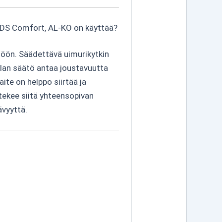
 DS Comfort, AL-KO on käyttää?
töön. Säädettävä uimurikytkin
lan säätö antaa joustavuutta
te on helppo siirtää ja
in tekee siitä yhteensopivan
ävyyttä.