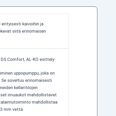
rityisesti kaivoihin ja
ekevät siitä erinomaisen
DS Comfort, AL-KO esittely
iminen uppopumppu, joka on
. Se soveltuu erinomaisesti
neiden kellaritilojen
iset imuaukot mahdollistavat
atalaimutoiminto mahdollistaa
n 3 mm vettä.