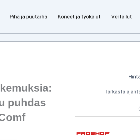
Piha ja puutarha
Koneet ja työkalut
Vertailut
Hinta
okemuksia:
Tarkasta ajant
u puhdas
 Comf