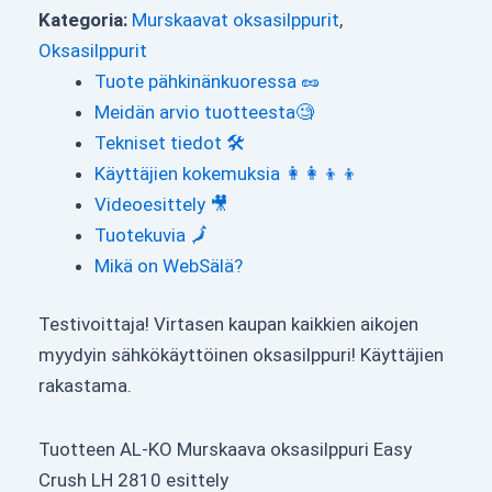
Kategoria:
Murskaavat oksasilppurit
,
Oksasilppurit
Tuote pähkinänkuoressa 🥜
Meidän arvio tuotteesta🧐
Tekniset tiedot 🛠
Käyttäjien kokemuksia 👩‍👩‍👦‍👦
Videoesittely 🎥
Tuotekuvia 🗾
Mikä on WebSälä?
Testivoittaja! Virtasen kaupan kaikkien aikojen
myydyin sähkökäyttöinen oksasilppuri! Käyttäjien
rakastama.
Tuotteen AL-KO Murskaava oksasilppuri Easy
Crush LH 2810 esittely