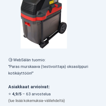
🧐 WebSälän tuomio:
"Paras murskaava (testivoittaja) oksasilppuri
kotikäyttöön!"
Asiakkaat arvioivat:
⭐
4,9/5
– 63 arvostelua
(lue lisää kokemuksia-välilehdeltä)