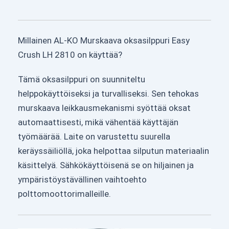
Millainen AL-KO Murskaava oksasilppuri Easy
Crush LH 2810 on käyttää?
Tämä oksasilppuri on suunniteltu
helppokäyttöiseksi ja turvalliseksi. Sen tehokas
murskaava leikkausmekanismi syöttää oksat
automaattisesti, mikä vähentää käyttäjän
työmäärää. Laite on varustettu suurella
keräyssäiliöllä, joka helpottaa silputun materiaalin
käsittelyä. Sähkökäyttöisenä se on hiljainen ja
ympäristöystävällinen vaihtoehto
polttomoottorimalleille.