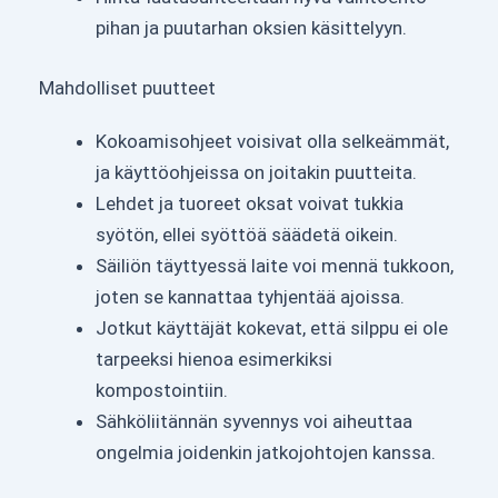
pihan ja puutarhan oksien käsittelyyn.
Mahdolliset puutteet
Kokoamisohjeet voisivat olla selkeämmät,
ja käyttöohjeissa on joitakin puutteita.
Lehdet ja tuoreet oksat voivat tukkia
syötön, ellei syöttöä säädetä oikein.
Säiliön täyttyessä laite voi mennä tukkoon,
joten se kannattaa tyhjentää ajoissa.
Jotkut käyttäjät kokevat, että silppu ei ole
tarpeeksi hienoa esimerkiksi
kompostointiin.
Sähköliitännän syvennys voi aiheuttaa
ongelmia joidenkin jatkojohtojen kanssa.