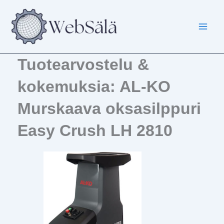
Siirry
sisältöön
Tuotearvostelu &
kokemuksia: AL-KO
Murskaava oksasilppuri
Easy Crush LH 2810