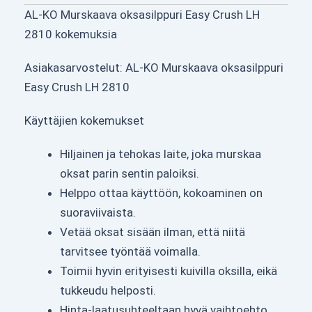
AL-KO Murskaava oksasilppuri Easy Crush LH
2810 kokemuksia
Asiakasarvostelut: AL-KO Murskaava oksasilppuri
Easy Crush LH 2810
Käyttäjien kokemukset
Hiljainen ja tehokas laite, joka murskaa
oksat parin sentin paloiksi.
Helppo ottaa käyttöön, kokoaminen on
suoraviivaista.
Vetää oksat sisään ilman, että niitä
tarvitsee työntää voimalla.
Toimii hyvin erityisesti kuivilla oksilla, eikä
tukkeudu helposti.
Hinta-laatusuhteeltaan hyvä vaihtoehto