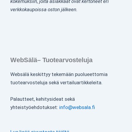
kokemuksiin, joita asiakkaat ovat kertoneet eri
verkkokaupoissa oston jälkeen.
WebSälä– Tuotearvosteluja
Websälä keskittyy tekemään puolueettomia
tuotearvosteluja sekä vertailuartikkeleita.
Palautteet, kehitysideat sekä
yhteistyöehdotukset:
info@websala.fi
Lue lisää sivustosta täältä.