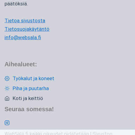
päätöksiä.
Tietoa sivustosta
Tietosuojakäytäntö
info@websala.fi
Aihealueet:
Työkalut ja koneet
Piha ja puutarha
Koti ja keittiö
Seuraa somessa!
WebSälä.fi kaikki oikeudet pidätetään | Sivuston