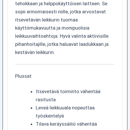
tehokkaan ja helppokäyttöisen laitteen. Se
sopii erinomaisesti niille, jotka arvostavat
itsevetävän leikkurin tuomaa
käyttömukavuutta ja monipuolisia
leikkuuvaihtoehtoja. Hyvä valinta aktiivisille
pihanhoitajille, jotka haluavat laadukkaan ja
kestävän leikkurin.
Plussat
Itsevetävä toiminto vähentää
rasitusta
Leveä leikkuuala nopeuttaa
työskentelyä
Tilava keräyssäiliö vähentää