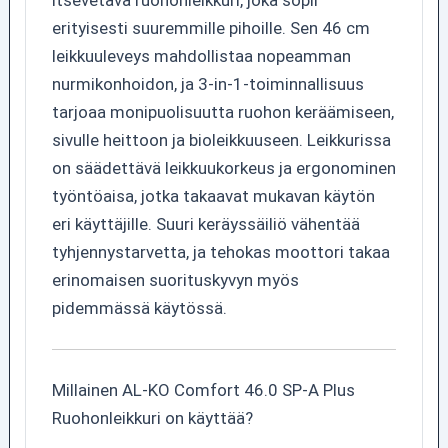
itsevetävä ruohonleikkuri, joka sopii
erityisesti suuremmille pihoille. Sen 46 cm
leikkuuleveys mahdollistaa nopeamman
nurmikonhoidon, ja 3-in-1-toiminnallisuus
tarjoaa monipuolisuutta ruohon keräämiseen,
sivulle heittoon ja bioleikkuuseen. Leikkurissa
on säädettävä leikkuukorkeus ja ergonominen
työntöaisa, jotka takaavat mukavan käytön
eri käyttäjille. Suuri keräyssäiliö vähentää
tyhjennystarvetta, ja tehokas moottori takaa
erinomaisen suorituskyvyn myös
pidemmässä käytössä.
Millainen AL-KO Comfort 46.0 SP-A Plus
Ruohonleikkuri on käyttää?