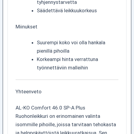
tyhjennystarvetta
Säädettävä leikkuukorkeus
Miinukset
Suurempi koko voi olla hankala
pienillä pihoilla
Korkeampi hinta verrattuna
työnnettäviin malleihin
Yhteenveto
AL-KO Comfort 46.0 SP-A Plus
Ruohonleikkuri on erinomainen valinta
isommille pihoille, joissa tarvitaan tehokasta
ja helppokäyttöistä leikkuuratkaisua. Sen