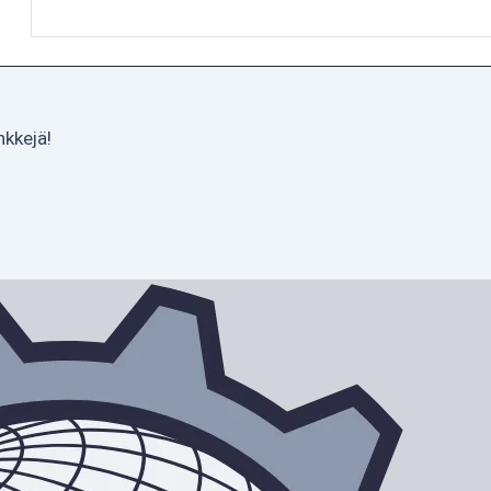
nkkejä!