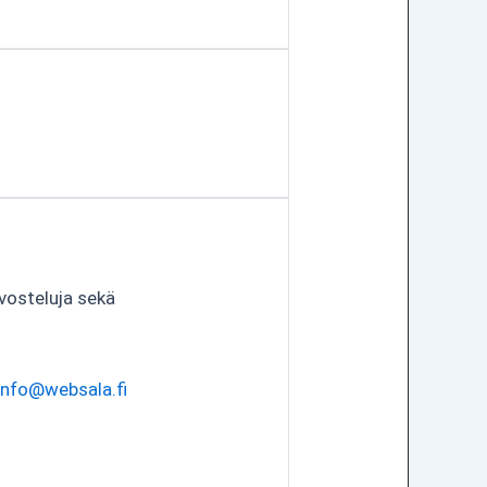
vosteluja sekä
info@websala.fi