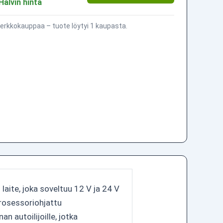
Halvin hinta
erkkokauppaa – tuote löytyi 1 kaupasta.
aite, joka soveltuu 12 V ja 24 V
prosessoriohjattu
n autoilijoille, jotka