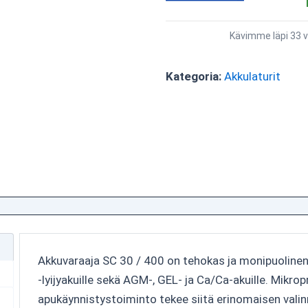
Kävimme läpi 33 v
Kategoria:
Akkulaturit
Akkuvaraaja SC 30 / 400 on tehokas ja monipuolinen l
-lyijyakuille sekä AGM-, GEL- ja Ca/Ca-akuille. Mikro
apukäynnistystoiminto tekee siitä erinomaisen valinna