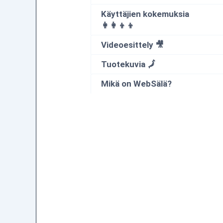
Käyttäjien kokemuksia
👩‍👩‍👦‍👦
Videoesittely 🎥
Tuotekuvia 🗾
Mikä on WebSälä?