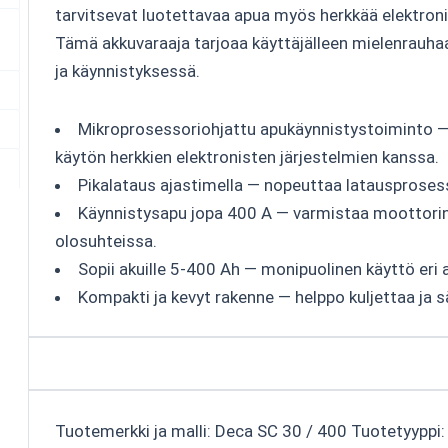
tarvitsevat luotettavaa apua myös herkkää elektroni
Tämä akkuvaraaja tarjoaa käyttäjälleen mielenrauha
ja käynnistyksessä.
Mikroprosessoriohjattu apukäynnistystoiminto — 
käytön herkkien elektronisten järjestelmien kanssa.
Pikalataus ajastimella — nopeuttaa latausprosess
Käynnistysapu jopa 400 A — varmistaa moottorin
olosuhteissa.
Sopii akuille 5-400 Ah — monipuolinen käyttö eri
Kompakti ja kevyt rakenne — helppo kuljettaa ja sä
Tuotemerkki ja malli: Deca SC 30 / 400 Tuotetyyppi: