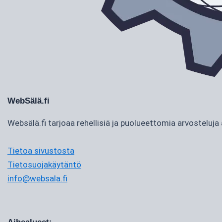
WebSälä.fi
Websälä.fi tarjoaa rehellisiä ja puolueettomia arvostelu
Tietoa sivustosta
Tietosuojakäytäntö
info@websala.fi