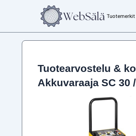
Siirry
sisältöön
Tuotemerkit
Tuotearvostelu & k
Akkuvaraaja SC 30 /