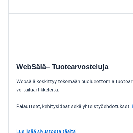
WebSälä– Tuotearvosteluja
Websälä keskittyy tekemään puolueettomia tuotear
vertailuartikkeleita.
Palautteet, kehitysideat sekä yhteistyöehdotukset:
Lue lisää sivustosta täältä.