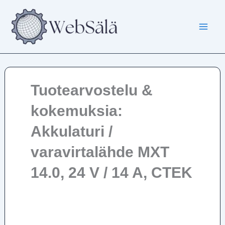
Siirry
sisältöön
Tuotearvostelu &
kokemuksia:
Akkulaturi /
varavirtalähde MXT
14.0, 24 V / 14 A, CTEK