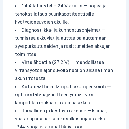
14 A latausteho 24 V akuille — nopea ja
tehokas lataus suurikapasiteettisille
hyötyajoneuvojen akuille.
Diagnostiikka- ja kunnostusohjelmat —
tunnistaa akkuviat ja auttaa palauttamaan
syväpurkautuneiden ja rasittuneiden akkujen
toimintaa.
Virtalähdetila (27,2 V) — mahdollistaa
virransyötön ajoneuvolle huollon aikana ilman
akun irrotusta.
Automaattinen lämpötilakompensointi —
optimoi latausjännitteen ympäristön
lämpötilan mukaan ja suojaa akkua.
Turvallinen ja kestävä rakenne — kipinä-,
vääränapaisuus- ja oikosulkusuojaus sekä
IP44-suojaus ammattikäyttöön.