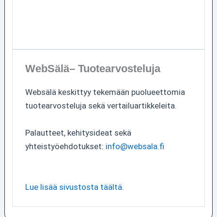
WebSälä– Tuotearvosteluja
Websälä keskittyy tekemään puolueettomia
tuotearvosteluja sekä vertailuartikkeleita.
Palautteet, kehitysideat sekä
yhteistyöehdotukset:
info@websala.fi
Lue lisää sivustosta täältä.