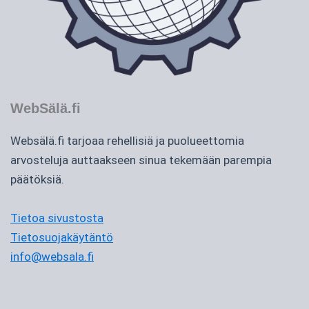
WebSälä.fi
Websälä.fi tarjoaa rehellisiä ja puolueettomia
arvosteluja auttaakseen sinua tekemään parempia
päätöksiä.
Tietoa sivustosta
Tietosuojakäytäntö
info@websala.fi