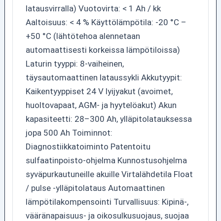
latausvirralla) Vuotovirta: < 1 Ah / kk
Aaltoisuus: < 4 % Käyttölämpötila: -20 °C –
+50 °C (lähtötehoa alennetaan
automaattisesti korkeissa lämpötiloissa)
Laturin tyyppi: 8-vaiheinen,
täysautomaattinen lataussykli Akkutyypit:
Kaikentyyppiset 24 V lyijyakut (avoimet,
huoltovapaat, AGM- ja hyytelöakut) Akun
kapasiteetti: 28–300 Ah, ylläpitolatauksessa
jopa 500 Ah Toiminnot:
Diagnostiikkatoiminto Patentoitu
sulfaatinpoisto-ohjelma Kunnostusohjelma
syväpurkautuneille akuille Virtalähdetila Float
/ pulse -ylläpitolataus Automaattinen
lämpötilakompensointi Turvallisuus: Kipinä-,
vääränapaisuus- ja oikosulkusuojaus, suojaa