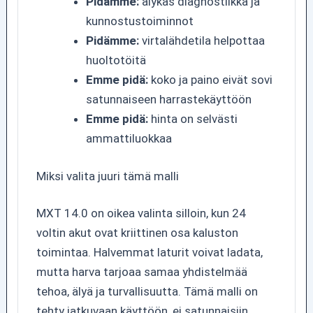
Pidämme:
älykäs diagnostiikka ja
kunnostustoiminnot
Pidämme:
virtalähdetila helpottaa
huoltotöitä
Emme pidä:
koko ja paino eivät sovi
satunnaiseen harrastekäyttöön
Emme pidä:
hinta on selvästi
ammattiluokkaa
Miksi valita juuri tämä malli
MXT 14.0 on oikea valinta silloin, kun 24
voltin akut ovat kriittinen osa kaluston
toimintaa. Halvemmat laturit voivat ladata,
mutta harva tarjoaa samaa yhdistelmää
tehoa, älyä ja turvallisuutta. Tämä malli on
tehty jatkuvaan käyttöön, ei satunnaisiin