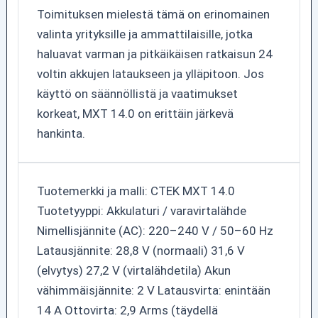
Toimituksen mielestä tämä on erinomainen
valinta yrityksille ja ammattilaisille, jotka
haluavat varman ja pitkäikäisen ratkaisun 24
voltin akkujen lataukseen ja ylläpitoon. Jos
käyttö on säännöllistä ja vaatimukset
korkeat, MXT 14.0 on erittäin järkevä
hankinta.
Tuotemerkki ja malli: CTEK MXT 14.0
Tuotetyyppi: Akkulaturi / varavirtalähde
Nimellisjännite (AC): 220–240 V / 50–60 Hz
Latausjännite: 28,8 V (normaali) 31,6 V
(elvytys) 27,2 V (virtalähdetila) Akun
vähimmäisjännite: 2 V Latausvirta: enintään
14 A Ottovirta: 2,9 Arms (täydellä