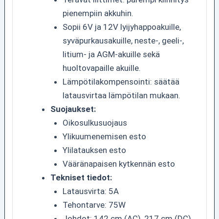
pienempiin akkuhin.
Sopii 6V ja 12V lyijyhappoakuille,
syväpurkausakuille, neste-, geeli-,
litium- ja AGM-akuille sekä
huoltovapaille akuille.
Lämpötilakompensointi: säätää
latausvirtaa lämpötilan mukaan.
Suojaukset:
Oikosulkusuojaus
Ylikuumenemisen esto
Ylilatauksen esto
Vääränapaisen kytkennän esto
Tekniset tiedot:
Latausvirta: 5A
Tehontarve: 75W
Johdot: 142 cm (AC), 217 cm (DC),