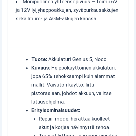
Monipuolinen yhteensopivuus — toimii 6V
ja 12V lyijyhappoakkujen, syväpurkausakkujen
sekä litium- ja AGM-akkujen kanssa.
Tuote:
Akkulaturi Genius 5, Noco
Kuvaus:
Helppokäyttöinen akkulaturi,
jopa 65% tehokkaampi kuin aiemmat
mallit. Vaivaton käyttö: liitä
pistorasiaan, johdot akkuun, valitse
latausohjelma.
Erityisominaisuudet:
Repair-mode: herättää kuolleet
akut ja korjaa hävinnyttä tehoa.
Terävät liittimet: parempi kiinnitys