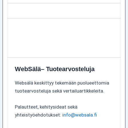
WebSälä– Tuotearvosteluja
Websälä keskittyy tekemään puolueettomia
tuotearvosteluja sekä vertailuartikkeleita.
Palautteet, kehitysideat sekä
yhteistyöehdotukset:
info@websala.fi