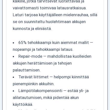
kaikille, jotka tarvitsevat luotettavaa ja
vaivattomasti toimivaa latausratkaisua.
Laturi tarjoaa käyttäjälleen mielenrauhaa, sillä
se on suunniteltu huolehtimaan akkujen
kunnosta ja eliniästä.
65% tehokkaampi kuin aiemmat mallit —
nopeampi ja tehokkaampi lataus.
Repair-mode — mahdollistaa kuolleiden
akkujen herättämisen ja tehojen
palauttamisen.
Terävät liittimet — helpompi kiinnittää
pienempiinkin akkuihin.
Lämpötilakompensointi — estää yli- ja
alilatautumisen, mikä pidentää akun
käyttöikää.