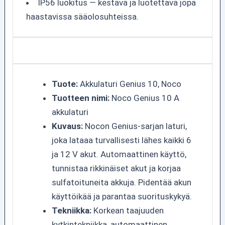
IP56 luokitus — kestävä ja luotettava jopa
haastavissa sääolosuhteissa.
Tuote:
Akkulaturi Genius 10, Noco
Tuotteen nimi:
Noco Genius 10 A
akkulaturi
Kuvaus:
Nocon Genius-sarjan laturi,
joka lataaa turvallisesti lähes kaikki 6
ja 12 V akut. Automaattinen käyttö,
tunnistaa rikkinäiset akut ja korjaa
sulfatoituneita akkuja. Pidentää akun
käyttöikää ja parantaa suorituskykyä.
Tekniikka:
Korkean taajuuden
kytkintekniikka, automaattinen