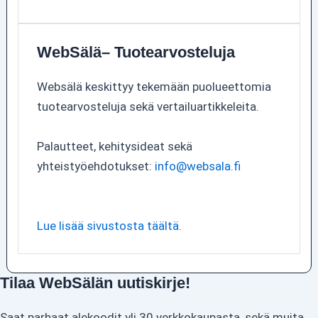
WebSälä– Tuotearvosteluja
Websälä keskittyy tekemään puolueettomia
tuotearvosteluja sekä vertailuartikkeleita.
Palautteet, kehitysideat sekä
yhteistyöehdotukset:
info@websala.fi
Lue lisää sivustosta täältä.
Tilaa WebSälän uutiskirje!
Saat parhaat alekoodit yli 30 verkkokaupasta, sekä muita