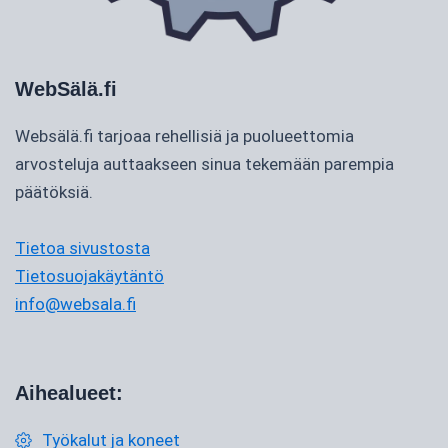
WebSälä.fi
Websälä.fi tarjoaa rehellisiä ja puolueettomia
arvosteluja auttaakseen sinua tekemään parempia
päätöksiä.
Tietoa sivustosta
Tietosuojakäytäntö
info@websala.fi
Aihealueet:
Työkalut ja koneet