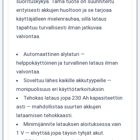
suorituskykyä. Tämä tuote on suunniteltu
erityisesti akkujen huoltoon ja se tarjoaa
käyttäjälleen mielenrauhaa, sillä lataus
tapahtuu turvallisesti ilman jatkuvaa
valvontaa.
Automaattinen älylaturi —
helppokäyttöinen ja turvallinen lataus ilman
valvontaa.
Soveltuu lähes kaikille akkutyypeille —
monipuolisuus eri käyttötarkoituksiin.
Tehokas lataus jopa 230 Ah kapasiteettiin
asti — mahdollistaa suurten akkujen
lataamisen tehokkaasti.
Minimijännite latauksen aloituksessa vain
1 V — elvyttää jopa täysin tyhjät akut.