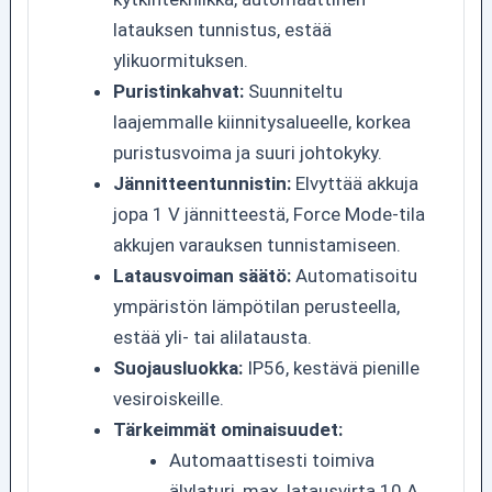
latauksen tunnistus, estää
ylikuormituksen.
Puristinkahvat:
Suunniteltu
laajemmalle kiinnitysalueelle, korkea
puristusvoima ja suuri johtokyky.
Jännitteentunnistin:
Elvyttää akkuja
jopa 1 V jännitteestä, Force Mode-tila
akkujen varauksen tunnistamiseen.
Latausvoiman säätö:
Automatisoitu
ympäristön lämpötilan perusteella,
estää yli- tai alilatausta.
Suojausluokka:
IP56, kestävä pienille
vesiroiskeille.
Tärkeimmät ominaisuudet:
Automaattisesti toimiva
älylaturi, max. latausvirta 10 A