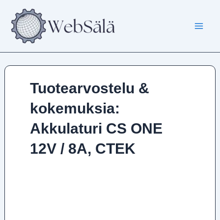
Siirry
sisältöön
Tuotearvostelu &
kokemuksia:
Akkulaturi CS ONE
12V / 8A, CTEK