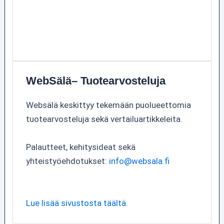
WebSälä– Tuotearvosteluja
Websälä keskittyy tekemään puolueettomia
tuotearvosteluja sekä vertailuartikkeleita.
Palautteet, kehitysideat sekä
yhteistyöehdotukset:
info@websala.fi
Lue lisää sivustosta täältä.