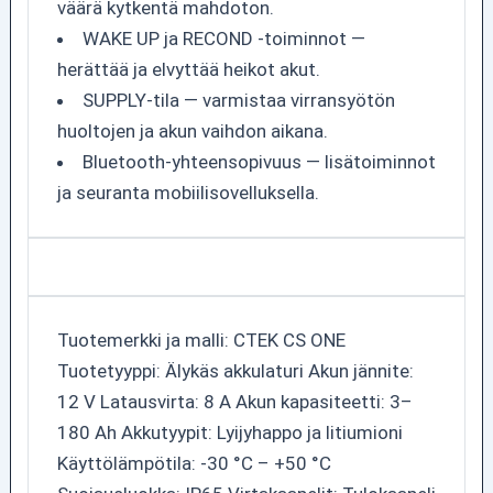
väärä kytkentä mahdoton.
WAKE UP ja RECOND -toiminnot —
herättää ja elvyttää heikot akut.
SUPPLY-tila — varmistaa virransyötön
huoltojen ja akun vaihdon aikana.
Bluetooth-yhteensopivuus — lisätoiminnot
ja seuranta mobiilisovelluksella.
Tuotemerkki ja malli: CTEK CS ONE
Tuotetyyppi: Älykäs akkulaturi Akun jännite:
12 V Latausvirta: 8 A Akun kapasiteetti: 3–
180 Ah Akkutyypit: Lyijyhappo ja litiumioni
Käyttölämpötila: -30 °C – +50 °C