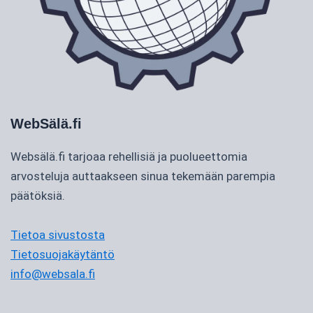
WebSälä.fi
Websälä.fi tarjoaa rehellisiä ja puolueettomia
arvosteluja auttaakseen sinua tekemään parempia
päätöksiä.
Tietoa sivustosta
Tietosuojakäytäntö
info@websala.fi