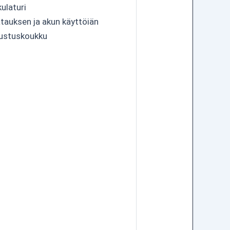
ulaturi
atauksen ja akun käyttöiän
pustuskoukku