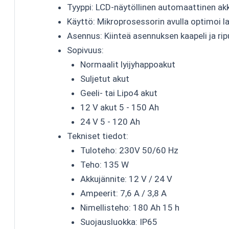
Tyyppi: LCD-näytöllinen automaattinen akk
Käyttö: Mikroprosessorin avulla optimoi l
Asennus: Kiinteä asennuksen kaapeli ja ri
Sopivuus:
Normaalit lyijyhappoakut
Suljetut akut
Geeli- tai Lipo4 akut
12 V akut 5 - 150 Ah
24 V 5 - 120 Ah
Tekniset tiedot:
Tuloteho: 230V 50/60 Hz
Teho: 135 W
Akkujännite: 12 V / 24 V
Ampeerit: 7,6 A / 3,8 A
Nimellisteho: 180 Ah 15 h
Suojausluokka: IP65