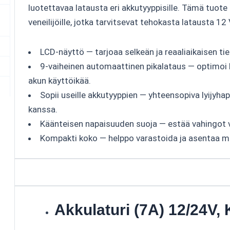
luotettavaa latausta eri akkutyyppisille. Tämä tuote sop
veneilijöille, jotka tarvitsevat tehokasta latausta 12 V
LCD-näyttö — tarjoaa selkeän ja reaaliaikaisen tie
9-vaiheinen automaattinen pikalataus — optimoi 
akun käyttöikää.
Sopii useille akkutyyppien — yhteensopiva lyijyhap
kanssa.
Käänteisen napaisuuden suoja — estää vahingot vä
Kompakti koko — helppo varastoida ja asentaa mi
Akkulaturi (7A) 12/24V,