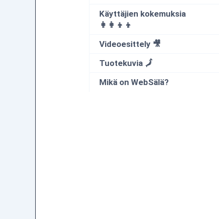
Käyttäjien kokemuksia
👩‍👩‍👦‍👦
Videoesittely 🎥
Tuotekuvia 🗾
Mikä on WebSälä?