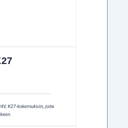
K27
24V, K27-kokemuksiin, joita
lkeen.