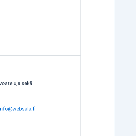
vosteluja sekä
info@websala.fi