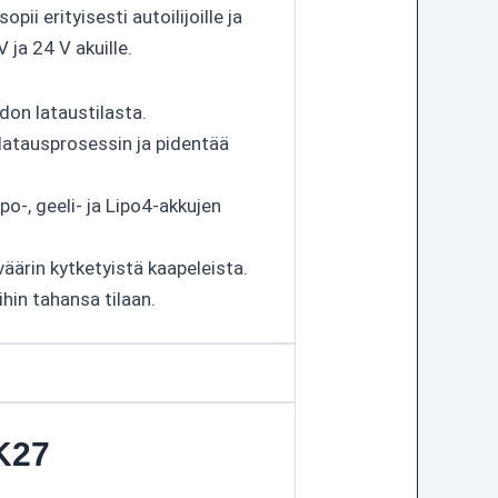
ii erityisesti autoilijoille ja
 ja 24 V akuille.
don lataustilasta.
latausprosessin ja pidentää
po-, geeli- ja Lipo4-akkujen
ärin kytketyistä kaapeleista.
hin tahansa tilaan.
 K27