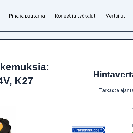
Piha ja puutarha
Koneet ja työkalut
Vertailut
okemuksia:
Hintavert
4V, K27
Tarkasta ajant