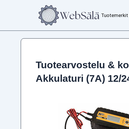
Siirry
sisältöön
Tuotemerkit
Tuotearvostelu & k
Akkulaturi (7A) 12/2