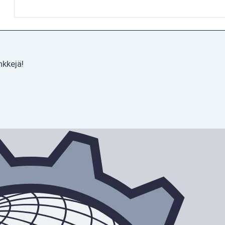
nkkejä!