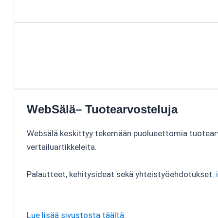
WebSälä– Tuotearvosteluja
Websälä keskittyy tekemään puolueettomia tuotear
vertailuartikkeleita.
Palautteet, kehitysideat sekä yhteistyöehdotukset:
Lue lisää sivustosta täältä.