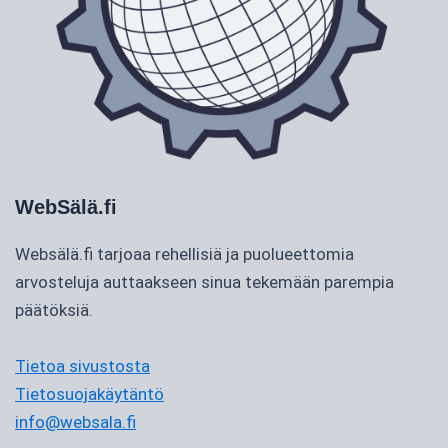
WebSälä.fi
Websälä.fi tarjoaa rehellisiä ja puolueettomia
arvosteluja auttaakseen sinua tekemään parempia
päätöksiä.
Tietoa sivustosta
Tietosuojakäytäntö
info@websala.fi