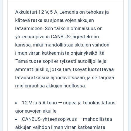
Akkulaturi 12 V, 5 A, Lemania on tehokas ja
kätevä ratkaisu ajoneuvojen akkujen
lataamiseen. Sen tärkein ominaisuus on
yhteensopivuus CANBUS-järjestelmän
kanssa, mikä mahdollistaa akkujen vaihdon
ilman virran katkeamista ohjainyksiköiltä.
Tämä tuote sopii erityisesti autoilijoille ja
ammattilaisille, jotka tarvitsevat luotettavaa
latausratkaisua ajoneuvoissaan, ja se tarjoaa
mielenrauhaa akkujen huollossa.
12 V ja 5 A teho — nopea ja tehokas lataus
ajoneuvojen akuille.
CANBUS-yhteensopivuus — mahdollistaa
akkujen vaihdon ilman virran katkeamista