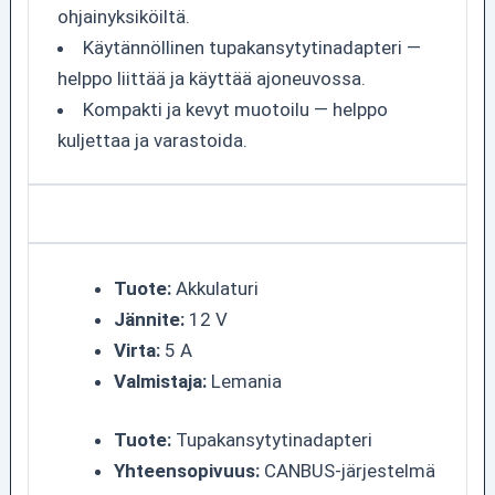
ohjainyksiköiltä.
Käytännöllinen tupakansytytinadapteri —
helppo liittää ja käyttää ajoneuvossa.
Kompakti ja kevyt muotoilu — helppo
kuljettaa ja varastoida.
Tuote:
Akkulaturi
Jännite:
12 V
Virta:
5 A
Valmistaja:
Lemania
Tuote:
Tupakansytytinadapteri
Yhteensopivuus:
CANBUS-järjestelmä