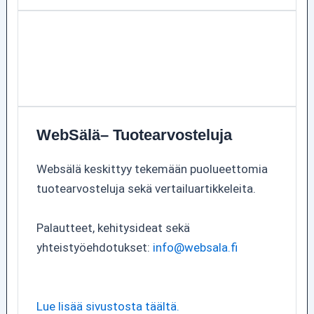
WebSälä– Tuotearvosteluja
Websälä keskittyy tekemään puolueettomia
tuotearvosteluja sekä vertailuartikkeleita.
Palautteet, kehitysideat sekä
yhteistyöehdotukset:
info@websala.fi
Lue lisää sivustosta täältä.