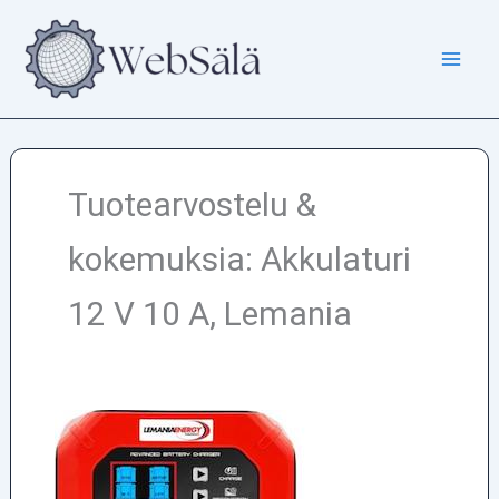
Siirry
sisältöön
Tuotearvostelu &
kokemuksia: Akkulaturi
12 V 10 A, Lemania