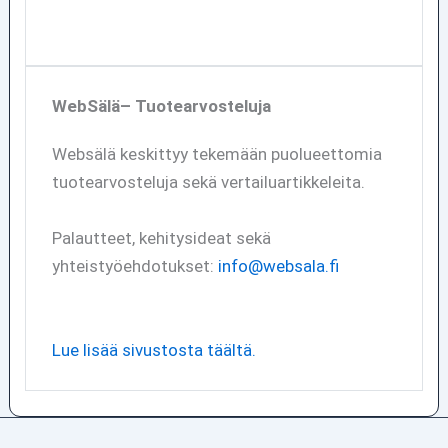
WebSälä– Tuotearvosteluja
Websälä keskittyy tekemään puolueettomia
tuotearvosteluja sekä vertailuartikkeleita.
Palautteet, kehitysideat sekä
yhteistyöehdotukset:
info@websala.fi
Lue lisää sivustosta täältä.