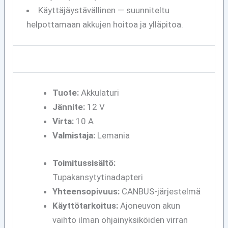
Käyttäjäystävällinen — suunniteltu
helpottamaan akkujen hoitoa ja ylläpitoa.
Tuote:
Akkulaturi
Jännite:
12 V
Virta:
10 A
Valmistaja:
Lemania
Toimitussisältö:
Tupakansytytinadapteri
Yhteensopivuus:
CANBUS-järjestelmä
Käyttötarkoitus:
Ajoneuvon akun
vaihto ilman ohjainyksiköiden virran