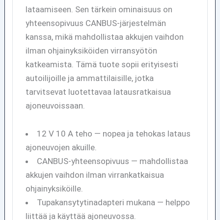
lataamiseen. Sen tärkein ominaisuus on
yhteensopivuus CANBUS-järjestelmän
kanssa, mikä mahdollistaa akkujen vaihdon
ilman ohjainyksiköiden virransyötön
katkeamista. Tämä tuote sopii erityisesti
autoilijoille ja ammattilaisille, jotka
tarvitsevat luotettavaa latausratkaisua
ajoneuvoissaan.
12 V 10 A teho — nopea ja tehokas lataus
ajoneuvojen akuille.
CANBUS-yhteensopivuus — mahdollistaa
akkujen vaihdon ilman virrankatkaisua
ohjainyksiköille.
Tupakansytytinadapteri mukana — helppo
liittää ja käyttää ajoneuvossa.