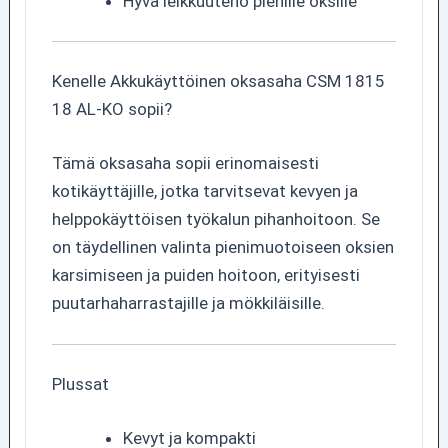
Hyvä leikkuuteho pienille oksille
Kenelle Akkukäyttöinen oksasaha CSM 1815
18 AL-KO sopii?
Tämä oksasaha sopii erinomaisesti
kotikäyttäjille, jotka tarvitsevat kevyen ja
helppokäyttöisen työkalun pihanhoitoon. Se
on täydellinen valinta pienimuotoiseen oksien
karsimiseen ja puiden hoitoon, erityisesti
puutarhaharrastajille ja mökkiläisille.
Plussat
Kevyt ja kompakti