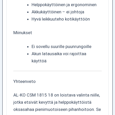
Helppokäyttöinen ja ergonominen
Akkukäyttöinen – ei johtoja
Hyvä leikkuuteho kotikäyttöön
Miinukset
Ei sovellu suurille puunrungoille
Akun latausaika voi rajoittaa
käyttöä
Yhteenveto
AL-KO CSM 1815 18 on loistava valinta niille,
jotka etsivät kevyttä ja helppokäyttöistä
oksasahaa pienimuotoiseen pihanhoitoon. Se