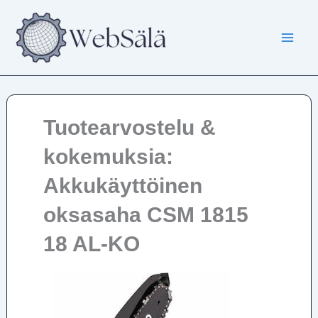
Siirry
sisältöön
Tuotearvostelu &
kokemuksia:
Akkukäyttöinen
oksasaha CSM 1815
18 AL-KO