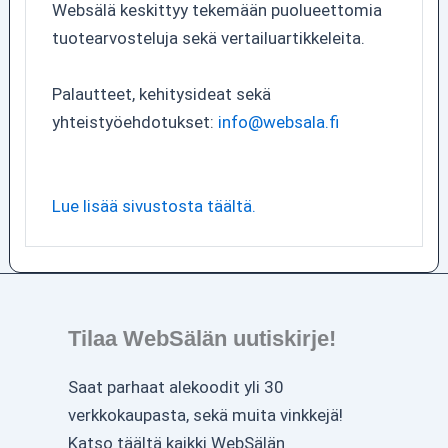
Websälä keskittyy tekemään puolueettomia
tuotearvosteluja sekä vertailuartikkeleita.
Palautteet, kehitysideat sekä
yhteistyöehdotukset:
info@websala.fi
Lue lisää sivustosta täältä.
Tilaa WebSälän uutiskirje!
Saat parhaat alekoodit yli 30
verkkokaupasta, sekä muita vinkkejä!
Katso täältä kaikki WebSälän