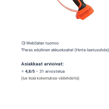
🧐 WebSälän tuomio:
"Paras edullinen akkuoksaha! (Hinta-laatusuhde)
Asiakkaat arvioivat:
⭐
4,8/5
– 31 arvostelua
(lue lisää kokemuksia-välilehdeltä)