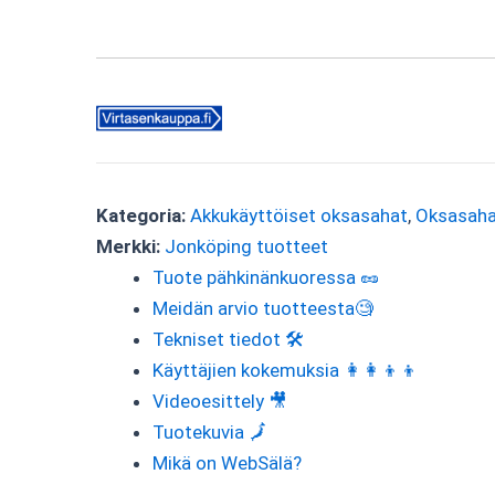
Kategoria:
Akkukäyttöiset oksasahat
,
Oksasaha
Merkki:
Jonköping tuotteet
Tuote pähkinänkuoressa 🥜
Meidän arvio tuotteesta🧐
Tekniset tiedot 🛠
Käyttäjien kokemuksia 👩‍👩‍👦‍👦
Videoesittely 🎥
Tuotekuvia 🗾
Mikä on WebSälä?