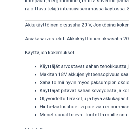
kompakti ja ergonominen, mutta soveltuu parhai
rajoittava tekijä intensiivisemmässä käytössä. Su
Akkukäyttöinen oksasaha 20 V, Jonköping koke
Asiakasarvostelut: Akkukäyttöinen oksasaha 20
Käyttäjien kokemukset
Käyttäjät arvostavat sahan tehokkuutta 
Makitan 18V akkujen yhteensopivuus saa eri
Saha toimii hyvin myös paksumpien oksien
Käyttäjät pitävät sahan keveydestä ja kom
Öljyvoideltu teräketju ja hyvä akkukapasi
Hinta-laatusuhdetta pidetään erinomaisen
Monet suosittelevat tuotetta muille sen 