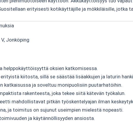
ten pienimuotoiseen käyttöön. Akkukäyttöisyys tuo vapautta
ositellaan erityisesti kotikäyttäjille ja mökkiläisille, jotk
muksia
 V, Jonköping
ja helppokäyttöisyyttä oksien katkomisessa.
tyistä kiitosta, sillä se säästää lisäakkujen ja laturin hank
 katkaisussa ja soveltuu monipuolisiin puutarhatöihin.
paktista rakenteesta, joka tekee siitä kätevän työkalun.
teetti mahdollistavat pitkän työskentelyajan ilman keskeytyk
a, ja toimitus on sujunut useimpien mielestä nopeasti.
toimivuuden ja käytännöllisyyden ansiosta.