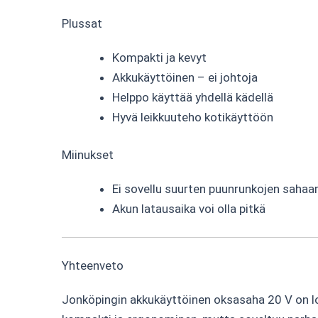
Plussat
Kompakti ja kevyt
Akkukäyttöinen – ei johtoja
Helppo käyttää yhdellä kädellä
Hyvä leikkuuteho kotikäyttöön
Miinukset
Ei sovellu suurten puunrunkojen saha
Akun latausaika voi olla pitkä
Yhteenveto
Jonköpingin akkukäyttöinen oksasaha 20 V on lois