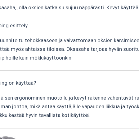
aha, jolla oksien katkaisu sujuu näppärästi. Kevyt käyttää 
ing esittely
unniteltu tehokkaaseen ja vaivattomaan oksien karsimiseen
tää myös ahtaissa tiloissa. Oksasaha tarjoaa hyvän suoritus
ipihoille kuin mökkikäyttöönkin.
ing on käyttää?
llä sen ergonominen muotoilu ja kevyt rakenne vähentävät r
lman johtoa, mikä antaa käyttäjälle vapauden liikkua ja työs
kku kestää hyvin tavallista kotikäyttöä.