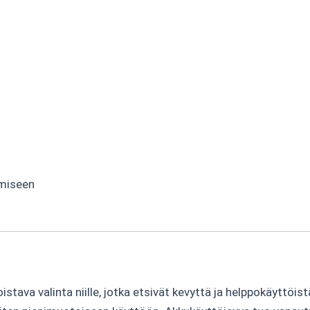
amiseen
tava valinta niille, jotka etsivät kevyttä ja helppokäyttöis