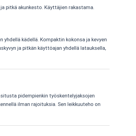
ja pitkä akunkesto. Käyttäjien rakastama.
 yhdellä kädellä. Kompaktin kokonsa ja kevyen
kyvyn ja pitkän käyttöajan yhdellä latauksella,
asitusta pidempienkin työskentelyjaksojen
kennellä ilman rajoituksia. Sen leikkuuteho on