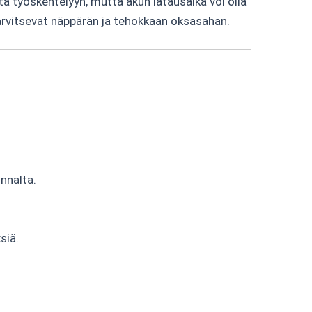
 työskentelyyn, mutta akun latausaika voi olla
a tarvitsevat näppärän ja tehokkaan oksasahan.
innalta.
siä.