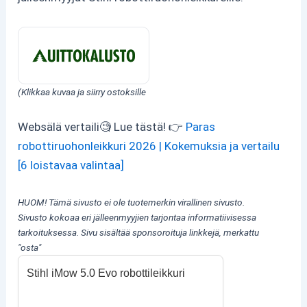
(Klikkaa kuvaa ja siirry ostoksille
Websälä vertaili🧐 Lue tästä! 👉
Paras
robottiruohonleikkuri 2026 | Kokemuksia ja vertailu
[6 loistavaa valintaa]
HUOM! Tämä sivusto ei ole tuotemerkin virallinen sivusto.
Sivusto kokoaa eri jälleenmyyjien tarjontaa informatiivisessa
tarkoituksessa.
Sivu sisältää sponsoroituja linkkejä, merkattu
"osta"
Stihl iMow 5.0 Evo robottileikkuri