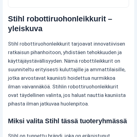
Stihl robottiruohonleikkurit –
yleiskuva
Stihl robottiruohonleikkurit tarjoavat innovatiivisen
ratkaisun pihanhoitoon, yhdistäen tehokkuuden ja
käyttäjäystävällisyyden. Nämä robottileikkurit on
suunniteltu erityisesti kuluttajille ja ammattilaisille,
jotka arvostavat kauniisti hoidettua nurmikkoa
ilman vaivannäköä. Stihlin robottiruohonleikkurit
ovat täydellinen valinta, jos haluat nauttia kauniista
pihasta ilman jatkuvaa huolenpitoa.
Miksi valita Stihl tässä tuoteryhmässä
Stihl on tunnettu brändi, joka on erikoistunut