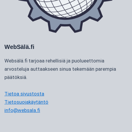
WebSälä.fi
Websälä.fi tarjoaa rehellisiä ja puolueettomia
arvosteluja auttaakseen sinua tekemään parempia
päätöksiä.
Tietoa sivustosta
Tietosuojakäytäntö
info@websala.fi