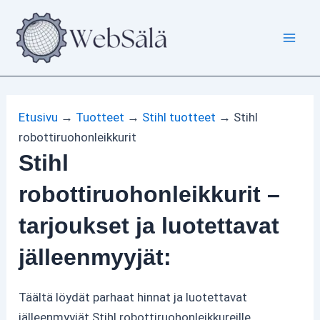
Siirry
sisältöön
Etusivu
→
Tuotteet
→
Stihl tuotteet
→
Stihl
robottiruohonleikkurit
Stihl
robottiruohonleikkurit –
tarjoukset ja luotettavat
jälleenmyyjät:
Täältä löydät parhaat hinnat ja luotettavat
jälleenmyyjät Stihl robottiruohonleikkureille.