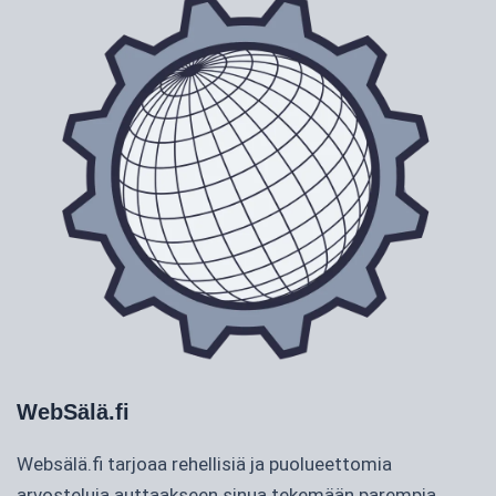
WebSälä.fi
Websälä.fi tarjoaa rehellisiä ja puolueettomia
arvosteluja auttaakseen sinua tekemään parempia