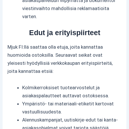
asiakaspalveluun viipymättä ja dokumentoi
viestinvaihto mahdollisia reklamaatioita
varten.
Edut ja erityispiirteet
Mjuk FI:llä saattaa olla etuja, joita kannattaa
huomioida ostoksilla. Seuraavat seikat ovat
yleisesti hyödyllisiä verkkokaupan erityispiirteitä,
joita kannattaa etsiä:
Kolmikerroksiset tuotearvostelut ja
asiakaspalautteet auttavat ostoksessa.
Ympäristö- tai materiaali-etiketit kertovat
vastuullisuudesta.
Alennuskampanjat, uutiskirje-edut tai kanta-
asiakasohjelmat voivat tarjota säästöjä.