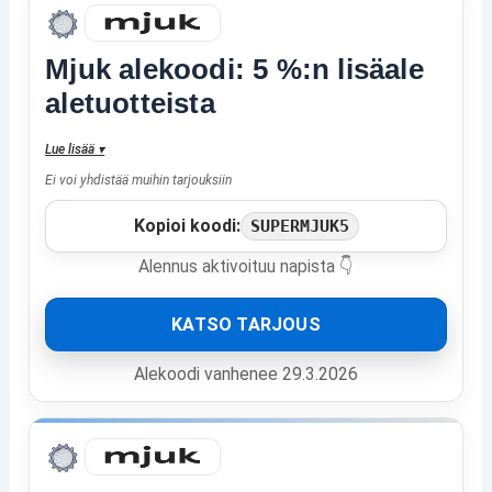
Mjuk alekoodi: 5 %:n lisäale
aletuotteista
Lue lisää
▾
Ei voi yhdistää muihin tarjouksiin
Kopioi koodi:
SUPERMJUK5
Alennus aktivoituu napista 👇
KATSO TARJOUS
Alekoodi vanhenee 29.3.2026