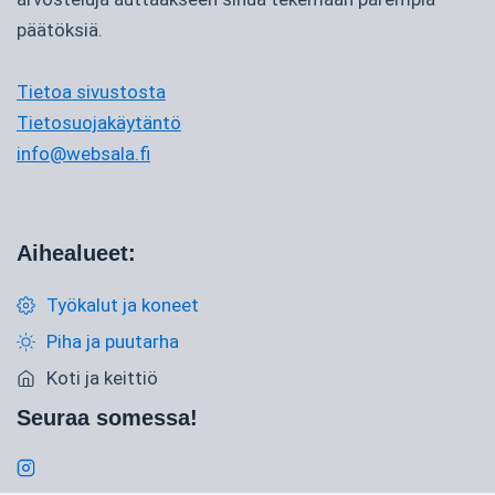
päätöksiä.
Tietoa sivustosta
Tietosuojakäytäntö
info@websala.fi
Aihealueet:
Työkalut ja koneet
Piha ja puutarha
Koti ja keittiö
Seuraa somessa!